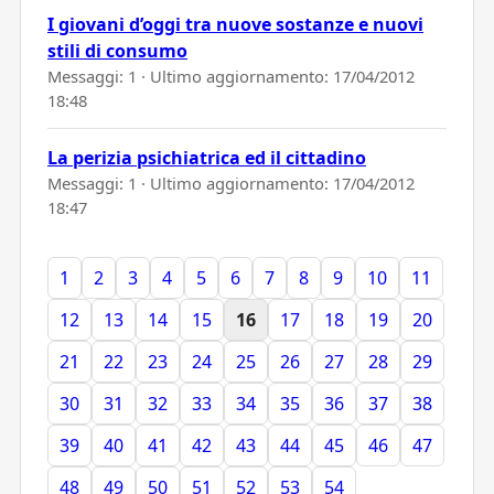
I giovani d’oggi tra nuove sostanze e nuovi
stili di consumo
Messaggi: 1 · Ultimo aggiornamento:
17/04/2012
18:48
La perizia psichiatrica ed il cittadino
Messaggi: 1 · Ultimo aggiornamento:
17/04/2012
18:47
1
2
3
4
5
6
7
8
9
10
11
12
13
14
15
16
17
18
19
20
21
22
23
24
25
26
27
28
29
30
31
32
33
34
35
36
37
38
39
40
41
42
43
44
45
46
47
48
49
50
51
52
53
54