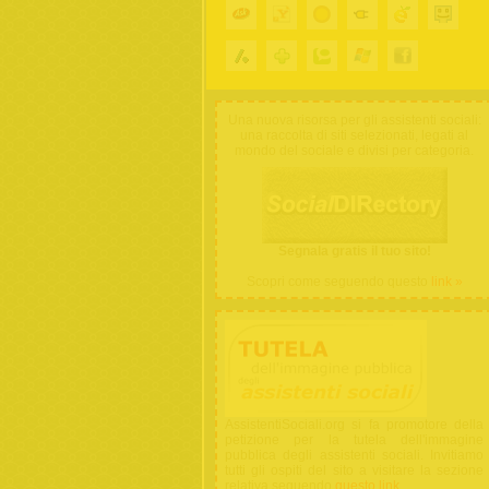
Una nuova risorsa per gli assistenti sociali:
una raccolta di siti selezionati, legati al
mondo del sociale e divisi per categoria.
Segnala gratis il tuo sito!
Scopri come seguendo questo
link »
AssistentiSociali.org si fa promotore della
petizione per la tutela dell'immagine
pubblica degli assistenti sociali. Invitiamo
tutti gli ospiti del sito a visitare la sezione
relativa seguendo
questo link
.