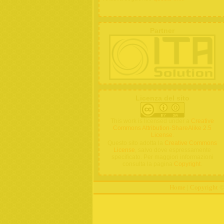
Partner
Licenza del sito
This work is licensed under a
Creative
Commons Attribution-ShareAlike 2.5
License
.
Questo sito adotta la
Creative Commons
License
, salvo dove espressamente
specificato. Per maggiori informazioni
consulta la pagina
Copyright
.
Home
|
Copyright
© 