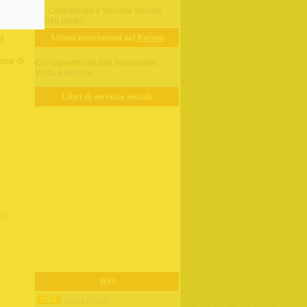
iochi
Comunicare il Servizio Sociale
l
(terza parte)
Ultimi inserimenti nel
Forum
l
rse di
Caricamento dei dati impossibile.
Visita il forum »
Libri di servizio sociale
-09
RSS
GENERALE