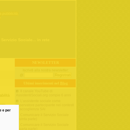
a pubblicità,
»
 Servizio Sociale... in rete
NEWSLETTER
Iscriviti alla nostra newsletter:
@
Ultimi inserimenti nel
Blog
Il canale YouTube di
abilità
AssistentiSociali.org compie 6 anni
L’assistente sociale come
dere
osservatore partecipante nei contesti
tà
di accoglienza SAI
ne e per
Comunicare il Servizio Sociale
uto
(quinta parte)
l
Comunicare il Servizio Sociale
(quarta parte)