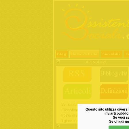
Blog
Home del sito
Socialdir
F
DIPENDENZE
Ser.T. in breve
Questo sito utilizza diversi 
L’assistente sociale del Ser.T.
inviarti pubbli
Poster di alcologia
Se vuoi sa
Il gioco d’azzardo
Se chiudi qu
SERVIZIO SOCIALE