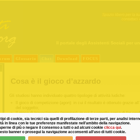
Spazio libero per la tu
contattaci 
Il portale degli Assistenti Sociali per un
orum
Glossario
Chat
Download
FOCUS
Cosa è il gioco d’azzardo
Gli studiosi hanno individuato quattro tipologie di attività ludiche:
Il gioco di competizione (
agon
): in cui il risultato è ottenuto grazie all’
del soggetto;
Il gioco di travestimento (
mimicry
): in cui il soggetto cerca di far cre
agli altri, mediante l’uso di maschere ed abiti, di avere una personali
tipi di cookie, sia tecnici sia quelli di profilazione di terze parti, per analisi inter
diversa da quella conosciuta;
cità in linea con le tue preferenze manifestate nell'ambito della navigazione.
perne di più o negare il consenso a tutti o ad alcuni cookie
clicca qui
.
Il gioco di vertigine (
ilinx
): in esso l’eccitazione provocata da un viss
esto banner o prosegui la navigazione acconsenti all'uso di tutti cookie.
estremo ed emozionante modifica in maniera improvvisa ed intensa i
vissuto dI realtà dell’individuo;