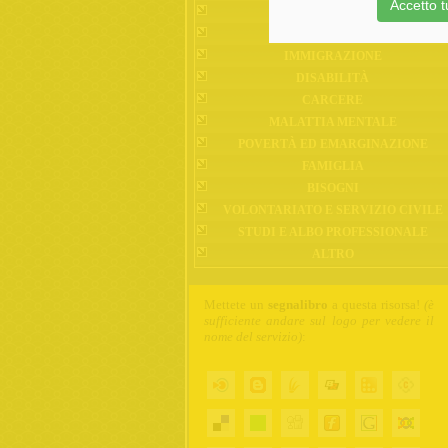
Accetto tu
ANZIANI
MINORI
IMMIGRAZIONE
DISABILITÀ
CARCERE
MALATTIA MENTALE
POVERTÀ ED EMARGINAZIONE
FAMIGLIA
BISOGNI
VOLONTARIATO E SERVIZIO CIVILE
STUDI E ALBO PROFESSIONALE
ALTRO
Mettete un
segnalibro
a questa risorsa!
(è
sufficiente andare sul logo per vedere il
nome del servizio)
: