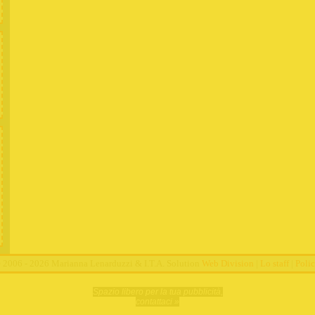
2006 - 2026 Marianna Lenarduzzi & I.T.A. Solution
Web Division
|
Lo staff
|
Poli
Spazio libero per la tua pubblicità,
contattaci »