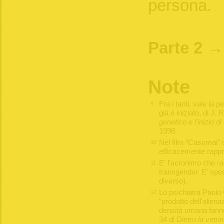
persona.
Parte 2 
Note
Fra i tanti, vale la 
9
già è iniziato, di J. 
genetico e l'inizio d
1998.
Nel film “Casomai” d
10
efficacemente rappr
E' l'acronimo che ra
11
transgender. E' spe
diverso).
Lo psichiatra Paolo 
12
“prodotto dell'aliena
densità umana fanno 
34 di
Dietro la vetri