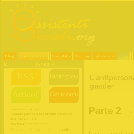
Blog
Home del sito
Socialdir
Forum
Glossario
Chat
FAMIGLIA
L’antipersona
gender
Parte 2 
Potestà genitoriale
L’evento perdita e la ristrutturazione del
sistema familiare
Ripensare l'accoglienza
Affidamento familiare e linee operative