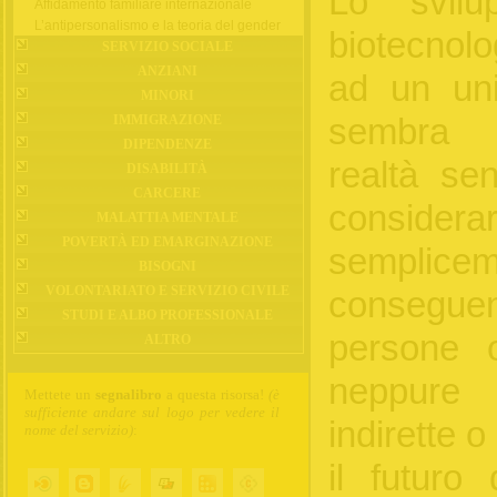
Lo svilu
Affidamento familiare internazionale
L’antipersonalismo e la teoria del gender
biotecnol
SERVIZIO SOCIALE
ANZIANI
ad un uni
MINORI
IMMIGRAZIONE
sembra p
DIPENDENZE
realtà se
DISABILITÀ
CARCERE
considera
MALATTIA MENTALE
POVERTÀ ED EMARGINAZIONE
semplicem
BISOGNI
VOLONTARIATO E SERVIZIO CIVILE
consegue
STUDI E ALBO PROFESSIONALE
persone o
ALTRO
neppure 
Mettete un
segnalibro
a questa risorsa!
(è
sufficiente andare sul logo per vedere il
indirette o
nome del servizio)
:
il futuro