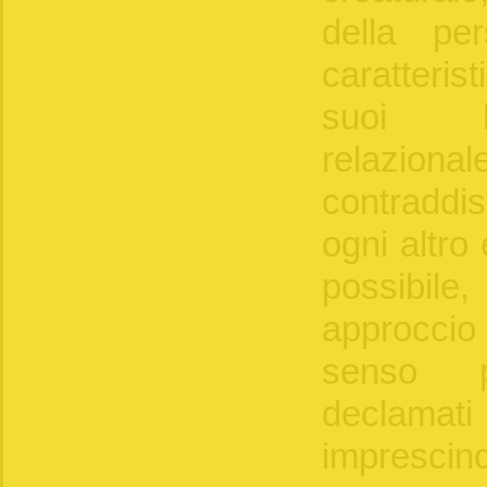
della pe
caratteris
suoi li
relaziona
contraddi
ogni altro
possibi
approccio 
senso p
declamati 
imprescind