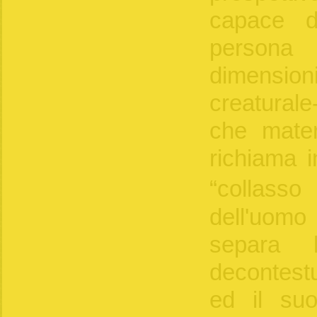
capace d
persona
dimensioni
creatural
che mater
richiama i
“collas
dell'uomo
separa l
decontestu
ed il suo