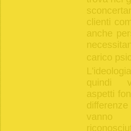
sconcer
clienti co
anche pers
necessita
carico psi
L'ideologi
quindi v
aspetti fon
differenz
vanno 
riconosciu