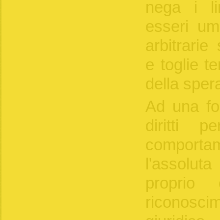
nega i lim
esseri uma
arbitrarie
e toglie t
della sper
Ad una for
diritti p
compor
l'assoluta
proprio
riconosc