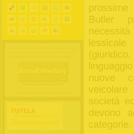
prossime
Butler p
necessit
lessicale
Una nuova risorsa per gli assistenti sociali:
(giuridico
una raccolta di siti selezionati, legati al
mondo del sociale e divisi per categoria.
linguaggio
nuove co
Segnala gratis il tuo sito!
veicolare
Scopri come seguendo questo
link »
società e
devono a
categori
AssistentiSociali.org si fa promotore della