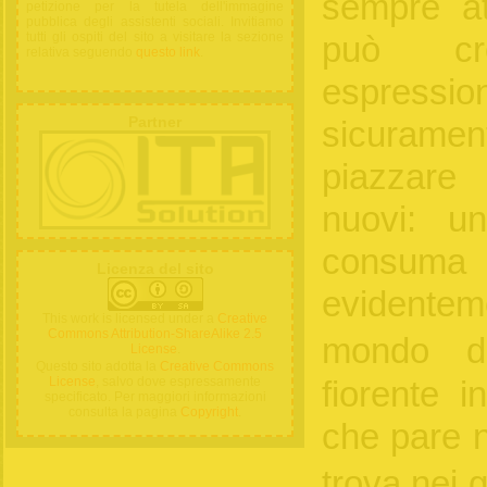
sempre at
petizione per la tutela dell'immagine
pubblica degli assistenti sociali. Invitiamo
tutti gli ospiti del sito a visitare la sezione
può cr
relativa seguendo
questo link
.
espression
Partner
sicuram
piazzare
nuovi: u
consuma s
Licenza del sito
evidentem
This work is licensed under a
Creative
Commons Attribution-ShareAlike 2.5
mondo di
License
.
Questo sito adotta la
Creative Commons
License
, salvo dove espressamente
fiorente i
specificato. Per maggiori informazioni
consulta la pagina
Copyright
.
che pare n
trova nei