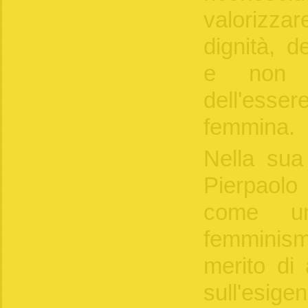
valorizzar
dignità, d
e non ma
dell'es
femmina.
Nella sua 
Pierpaol
come un
femminismo
merito di 
sull'esige