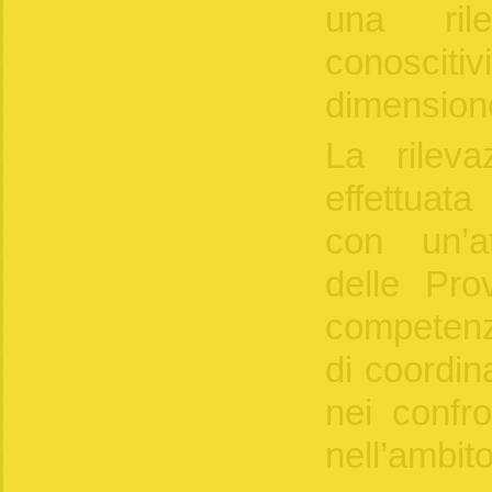
una ril
conosci
dimension
La rileva
effettuat
con un’at
delle Pro
competenz
di coordin
nei confro
nell’ambito