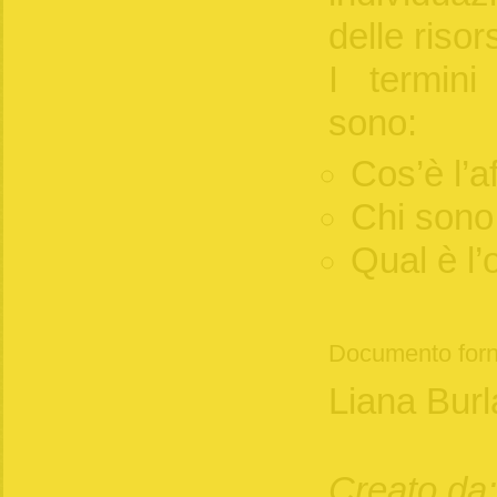
delle risor
I termini
sono:
Cos’è l’af
Chi sono g
Qual è l’o
Documento forn
Liana Bur
Creato da: