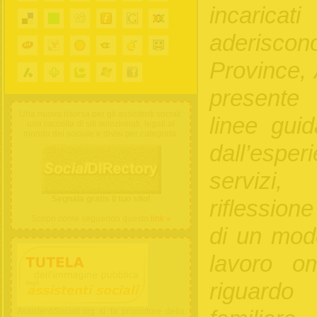
incaricat
aderis
Province, 
presente
Una nuova risorsa per gli assistenti sociali:
linee guid
una raccolta di siti selezionati, legati al
mondo del sociale e divisi per categoria.
dall’esper
servizi,
Segnala gratis il tuo sito!
riflession
Scopri come seguendo questo
link »
di un mode
lavoro om
riguardo
AssistentiSociali.org si fa promotore della