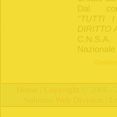
Dal con
"TUTTI 
DIRITTO 
C.N.S.A.
Nazionale 
Creation
Home
|
Copyright
© 2006 - 
Solution
Web Division
|
Lo