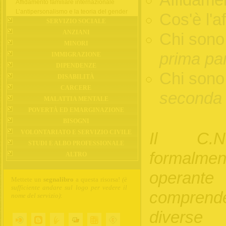
Affidamen
Affidamento familiare internazionale
L’antipersonalismo e la teoria del gender
Cos'è l'af
SERVIZIO SOCIALE
ANZIANI
Chi sono g
MINORI
prima pa
IMMIGRAZIONE
DIPENDENZE
Chi sono g
DISABILITÀ
CARCERE
seconda 
MALATTIA MENTALE
POVERTÀ ED EMARGINAZIONE
BISOGNI
VOLONTARIATO E SERVIZIO CIVILE
Il C.N.S
STUDI E ALBO PROFESSIONALE
formalme
ALTRO
operant
Mettete un
segnalibro
a questa risorsa!
(è
sufficiente andare sul logo per vedere il
comprend
nome del servizio)
:
diverse