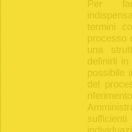
Per fa
indispens
termini cos
processo c
una strut
definirli 
possibile 
del proce
riferim
Amminis
sufficien
individua