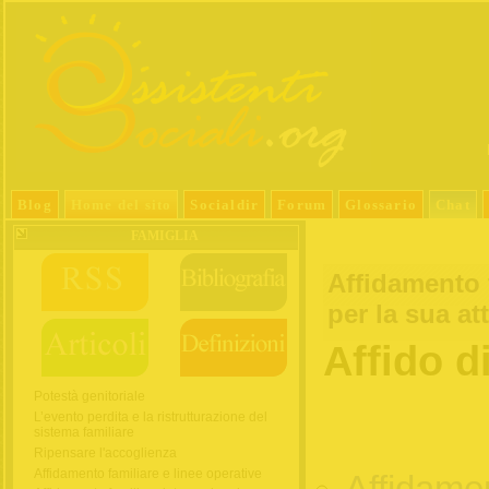
Blog
Home del sito
Socialdir
Forum
Glossario
Chat
FAMIGLIA
Affidamento f
per la sua at
Affido d
Potestà genitoriale
L’evento perdita e la ristrutturazione del
sistema familiare
Ripensare l'accoglienza
Affidamento familiare e linee operative