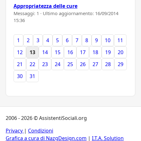
Appropriatezza delle cure
Messaggi: 1 · Ultimo aggiornamento:
16/09/2014
15:36
1
2
3
4
5
6
7
8
9
10
11
12
13
14
15
16
17
18
19
20
21
22
23
24
25
26
27
28
29
30
31
2006 - 2026 © AssistentiSociali.org
Privacy
|
Condizioni
Grafica a cura di NazgDesign.com
|
I.T.A. Solution