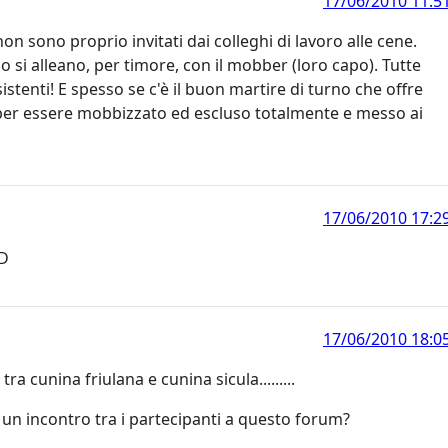
17/06/2010 11:5
non sono proprio invitati dai colleghi di lavoro alle cene.
 si alleano, per timore, con il mobber (loro capo). Tutte
stenti! E spesso se c'è il buon martire di turno che offre
e per essere mobbizzato ed escluso totalmente e messo ai
17/06/2010 17:2
:D
17/06/2010 18:0
ra cunina friulana e cunina sicula.........
 un incontro tra i partecipanti a questo forum?