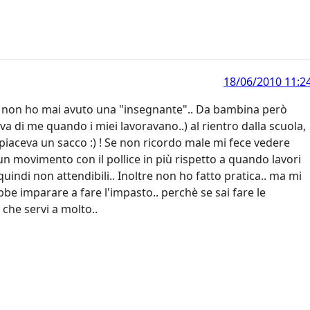
18/06/2010 11:2
hè non ho mai avuto una "insegnante".. Da bambina però
va di me quando i miei lavoravano..) al rientro dalla scuola,
i piaceva un sacco :) ! Se non ricordo male mi fece vedere
 un movimento con il pollice in più rispetto a quando lavori
quindi non attendibili.. Inoltre non ho fatto pratica.. ma mi
e imparare a fare l'impasto.. perchè se sai fare le
 che servi a molto..