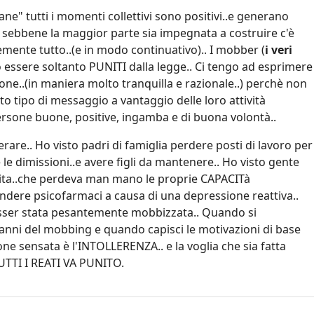
ne" tutti i momenti collettivi sono positivi..e generano
ui sebbene la maggior parte sia impegnata a costruire c'è
ente tutto..(e in modo continuativo).. I mobber (
i veri
o essere soltanto PUNITI dalla legge.. Ci tengo ad esprimere
ne..(in maniera molto tranquilla e razionale..) perchè non
 tipo di messaggio a vantaggio delle loro attività
ersone buone, positive, ingamba e di buona volontà..
rare.. Ho visto padri di famiglia perdere posti di lavoro per
le dimissioni..e avere figli da mantenere.. Ho visto gente
lita..che perdeva man mano le proprie CAPACITà
ndere psicofarmaci a causa di una depressione reattiva..
sser stata pesantemente mobbizzata.. Quando si
anni del mobbing e quando capisci le
motivazioni di base
ne sensata è l'INTOLLERENZA.. e la voglia che sia fatta
TTI I REATI VA PUNITO.