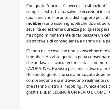
Con gente "normale" invece e in situazioni "sa
sempre costruttività.. salvo le eccezioni in c
qualcuno che è pronto a distruggere pesantem
mobber
) sono esseri ignobili che dovrebber
severità ed estrema durezza per queste perso
mi sogno minimamente di far passare un certo
distruttive e di conseguenza a danno delle p
Ci sono delle cose che non si dovrebbero tolle
i mobber.. Ho visto gente in pena consegnare 
che andava al lavoro terrorizzata..e ammuto
LAVORATIVE.. Ho visto persone arrivare a pre
Ho sentito gente che si è ammazzata dopo e
comprendono e si intravedono realmente i d
che stanno dietro al mobbing.. l'unica emozio
giustizia. IL MOBBING è UN REATO E COME TU