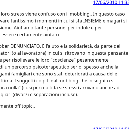
17/06/2010 11:3
il loro stress viene confuso con il mobbing.. In questo caso
are tantissimo i momenti in cui si sta INSIEME e magari si
insieme. Aiutiamo tante persone..per indole e per
 essere certamente aiutato..
er DENUNCIATO. E l'aiuto e la solidarietà, da parte dei
tori (o al lavoratore) in cui si ritrovano in questa pensante
 per risollevare le loro "coscienze" pesantemente
di un percorso psicoterapeutico serio, spesso anche la
ami famigliari che sono stati deteriorati a causa delle
ttima. I soggetti colpiti dal mobbing che in seguito si
i a nulla" (così percepitida se stessi) arrivano anche ad
liari (divorzi e separazioni incluse).
mente off topic..