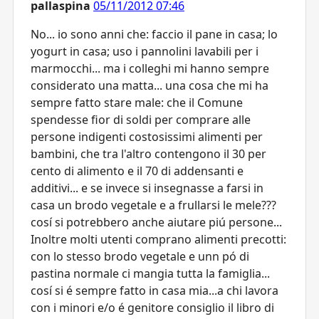
pallaspina
05/11/2012 07:46
No... io sono anni che: faccio il pane in casa; lo
yogurt in casa; uso i pannolini lavabili per i
marmocchi... ma i colleghi mi hanno sempre
considerato una matta... una cosa che mi ha
sempre fatto stare male: che il Comune
spendesse fior di soldi per comprare alle
persone indigenti costosissimi alimenti per
bambini, che tra l'altro contengono il 30 per
cento di alimento e il 70 di addensanti e
additivi... e se invece si insegnasse a farsi in
casa un brodo vegetale e a frullarsi le mele???
cosí si potrebbero anche aiutare piú persone...
Inoltre molti utenti comprano alimenti precotti:
con lo stesso brodo vegetale e unn pó di
pastina normale ci mangia tutta la famiglia...
cosí si é sempre fatto in casa mia...a chi lavora
con i minori e/o é genitore consiglio il libro di