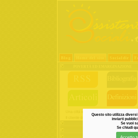
Blog
Home del sito
Socialdir
F
POVERTÀ ED EMARGINAZIONE
Una città in cui perdersi e ritrovarsi
Questo sito utilizza diversi 
Il cliente della prostituzione
inviarti pubbli
Se vuoi sa
SERVIZIO SOCIALE
Se chiudi qu
ANZIANI
Accetto tu
MINORI