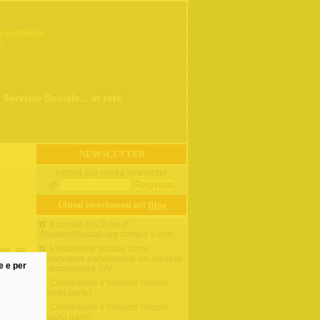
a pubblicità,
»
 Servizio Sociale... in rete
NEWSLETTER
Iscriviti alla nostra newsletter:
@
Ultimi inserimenti nel
Blog
Il canale YouTube di
AssistentiSociali.org compie 6 anni
L’assistente sociale come
are ad
osservatore partecipante nei contesti
gno di
ne e per
di accoglienza SAI
ruirsi
Comunicare il Servizio Sociale
erienza
(quinta parte)
agazzi
o paese
Comunicare il Servizio Sociale
(quarta parte)
renti a