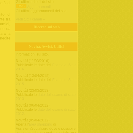
Gli ultimi articoli del sito.
età di
Aggiornamenti
Gli ultimi aggiornamenti del sito.
nto, di
te tra
Vedi tutti i canali »
 amici,
Ricerca sul web
prio da
para a
inedite
Novità, Avvisi, Utilità
Informazioni sul sito.
Novità!
(11/03/2016)
Pubblicate le date dell'
Esame di Stato
2016
Novità!
(13/04/2015)
Pubblicate le date dell'
Esame di Stato
2015
Novità!
(23/03/2013)
Pubblicate le
date dell'esame di stato
2013
.
Novità!
(06/04/2012)
Pubblicate le
date dell'esame di stato
2012
.
Novità!
(05/04/2012)
Aperta l'
area shopping
di
AssistentiSociali.org dove è possibile
acquistare libri di servizio sociale, ma