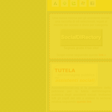
Una nuova risorsa per gli assistenti sociali:
una raccolta di siti selezionati, legati al
mondo del sociale e divisi per categoria.
Segnala gratis il tuo sito!
Scopri come seguendo questo
link »
AssistentiSociali.org si fa promotore della
petizione per la tutela dell'immagine
pubblica degli assistenti sociali. Invitiamo
tutti gli ospiti del sito a visitare la sezione
relativa seguendo
questo link
.