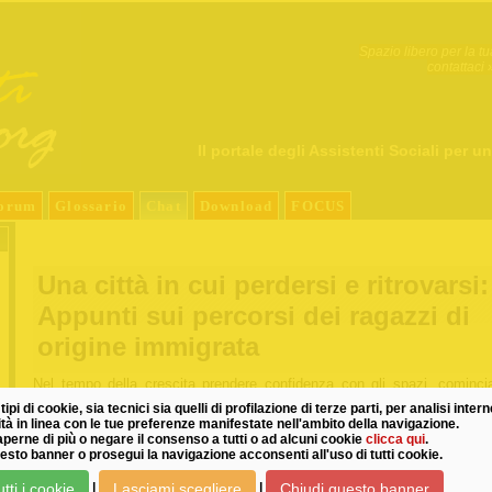
Spazio libero per la tu
contattaci 
Il portale degli Assistenti Sociali per un
orum
Glossario
Chat
Download
FOCUS
Una città in cui perdersi e ritrovarsi:
Appunti sui percorsi dei ragazzi di
origine immigrata
Nel tempo della crescita prendere confidenza con gli spazi, cominci
orientarsi nella città in cui si vive, muoversi senza più avere biso
tipi di cookie, sia tecnici sia quelli di profilazione di terze parti, per analisi inter
qualcuno che conduca i passi, imparare a dare nomi ai luoghi, cost
cità in linea con le tue preferenze manifestate nell'ambito della navigazione.
mappe fatte di volti amici e di spazi in cui ci si sente tranquilli un’esp
perne di più o negare il consenso a tutti o ad alcuni cookie
clicca qui
.
di straordinaria rilevanza. Un’esperienza che, da un lato, accomuna r
esto banner o prosegui la navigazione acconsenti all'uso di tutti cookie.
italiani, ragazzi di origine straniera nati in Italia, ragazzi nati in un altr
tti i cookie
Lasciami scegliere
Chiudi questo banner
|
|
e arrivati dopo qualche anno in Italia, dall’altro, presenta risvolti diffe