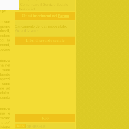
Comunicare il Servizio Sociale
(terza parte)
 gli
Ultimi inserimenti nel
Forum
lle sue
giorno
Caricamento dei dati impossibile.
Visita il forum »
imoli,
endere
ggi, la
Libri di servizio sociale
tonomi,
ipetere
rienza
na nel
e mura
biente
agazzi
i) sono
are ad
dulto.
econda
enenza
dine e
rovare
RSS
stop"
GENERALE
diviene