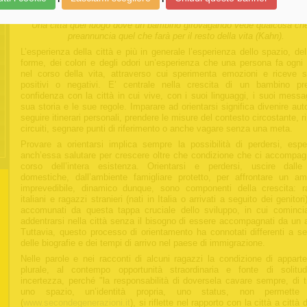
seconda delle specificità del percorso esistenziale compiuto.
Una città quel luogo dove un bambino girovagando vede qualcosa che
preannuncia quel che farà per il resto della vita (Kahn).
L’esperienza della città e più in generale l’esperienza dello spazio, de
forme, dei colori e degli odori un’esperienza che una persona fa ogni 
nel corso della vita, attraverso cui sperimenta emozioni e riceve st
positivi o negativi. E’ centrale nella crescita di un bambino pr
confidenza con la città in cui vive, con i suoi linguaggi, i suoi messa
sua storia e le sue regole. Imparare ad orientarsi significa divenire au
seguire itinerari personali, prendere le misure del contesto circostante, r
circuiti, segnare punti di riferimento o anche vagare senza una meta.
Provare a orientarsi implica sempre la possibilità di perdersi, espe
anch’essa salutare per crescere oltre che condizione che ci accompag
corso dell’intera esistenza. Orientarsi e perdersi, uscire dall
domestiche, dall’ambiente famigliare protetto, per affrontare un am
imprevedibile, dinamico dunque, sono componenti della crescita: r
italiani e ragazzi stranieri (nati in Italia o arrivati a seguito dei genitor
accomunati da questa tappa cruciale dello sviluppo, in cui cominci
addentrarsi nella città senza il bisogno di essere accompagnati da un a
Tuttavia, questo processo di orientamento ha connotati differenti a s
delle biografie e dei tempi di arrivo nel paese di immigrazione.
Nelle parole e nei racconti di alcuni ragazzi la condizione di appart
plurale, al contempo opportunità straordinaria e fonte di solitu
incertezza, perché "la responsabilità di doversela cavare sempre, di t
uno spazio, un’identità propria, uno status, non permette 
(
www.secondegenerazioni.it
), si riflette nel rapporto con la città a città 