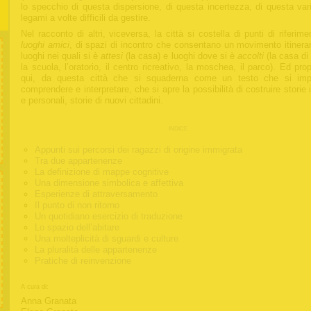
lo specchio di questa dispersione, di questa incertezza, di questa vari
legami a volte difficili da gestire.
Nel racconto di altri, viceversa, la città si costella di punti di riferime
luoghi amici
, di spazi di incontro che consentano un movimento itineran
luoghi nei quali si è
attesi
(la casa) e luoghi dove si è
accolti
(la casa di
la scuola, l’oratorio, il centro ricreativo, la moschea, il parco). Ed pro
qui, da questa città che si squaderna come un testo che si im
comprendere e interpretare, che si apre la possibilità di costruire storie 
e personali, storie di nuovi cittadini.
indice
Appunti sui percorsi dei ragazzi di origine immigrata
Tra due appartenenze
La definizione di mappe cognitive
Una dimensione simbolica e affettiva
Esperienze di attraversamento
Il punto di non ritorno
Un quotidiano esercizio di traduzione
Lo spazio dell’abitare
Una molteplicità di sguardi e culture
La pluralità delle appartenenze
Pratiche di reinvenzione
A cura di:
Anna Granata