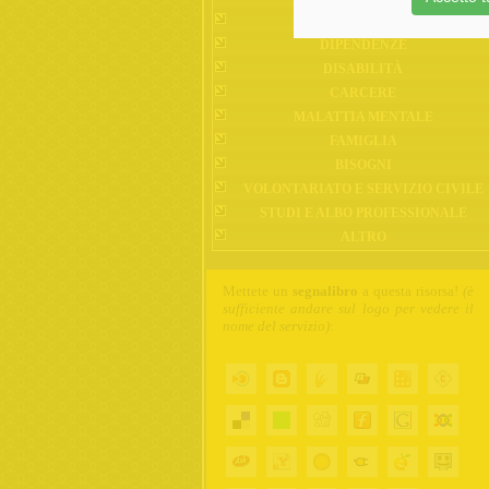
IMMIGRAZIONE
DIPENDENZE
DISABILITÀ
CARCERE
MALATTIA MENTALE
FAMIGLIA
BISOGNI
VOLONTARIATO E SERVIZIO CIVILE
STUDI E ALBO PROFESSIONALE
ALTRO
Mettete un
segnalibro
a questa risorsa!
(è
sufficiente andare sul logo per vedere il
nome del servizio)
: