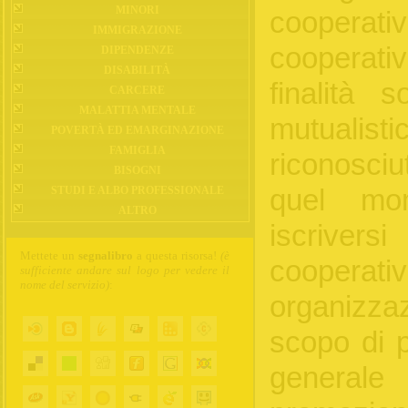
MINORI
coopera
IMMIGRAZIONE
cooperat
DIPENDENZE
DISABILITÀ
finalità s
CARCERE
MALATTIA MENTALE
mutualist
POVERTÀ ED EMARGINAZIONE
FAMIGLIA
riconosciu
BISOGNI
STUDI E ALBO PROFESSIONALE
quel mo
ALTRO
iscriver
Mettete un
segnalibro
a questa risorsa!
(è
coopera
sufficiente andare sul logo per vedere il
nome del servizio)
:
organizza
scopo di p
generale 