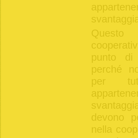
apparten
svantaggia
Questo 
cooperati
punto di 
perché no
per tut
apparten
svantaggi
devono pe
nella coop