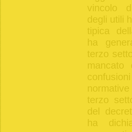
vincolo d
degli utili
tipica de
ha gener
terzo sett
mancato d
confusi
normativ
terzo set
del decre
ha dichia