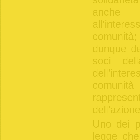
solidarie
anche 
all’inter
comunità;
dunque deg
soci del
dell’int
comunit
rappresent
dell’azion
Uno dei pu
legge che 