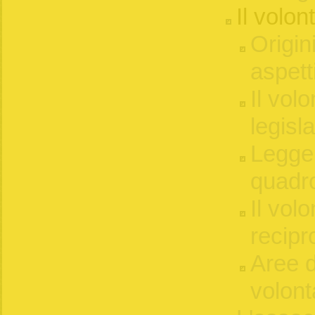
Il volon
Origin
aspett
Il volo
legisl
Legge
quadro
Il vol
recipr
Aree d
volont