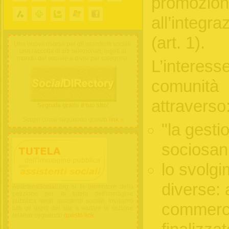
promoz
all’integr
(art. 1).
Una nuova risorsa per gli assistenti sociali:
una raccolta di siti selezionati, legati al
mondo del sociale e divisi per categoria.
L’intere
comunità
attraverso
Segnala gratis il tuo sito!
Scopri come seguendo questo
link »
"la gesti
sociosani
lo svolgi
diverse: a
AssistentiSociali.org si fa promotore della
petizione per la tutela dell'immagine
pubblica degli assistenti sociali. Invitiamo
commercia
tutti gli ospiti del sito a visitare la sezione
relativa seguendo
questo link
.