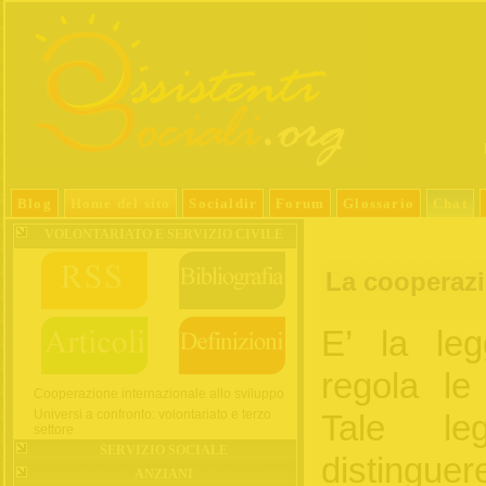
Blog
Home del sito
Socialdir
Forum
Glossario
Chat
VOLONTARIATO E SERVIZIO CIVILE
La cooperazi
E’ la le
regola le 
Cooperazione internazionale allo sviluppo
Universi a confronto: volontariato e terzo
Tale le
settore
SERVIZIO SOCIALE
disting
ANZIANI