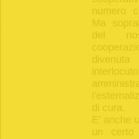
numero co
Ma soprat
del no
coopera
divenut
interlocu
ammini
l’esternal
di cura.
E’ anche u
un certo r