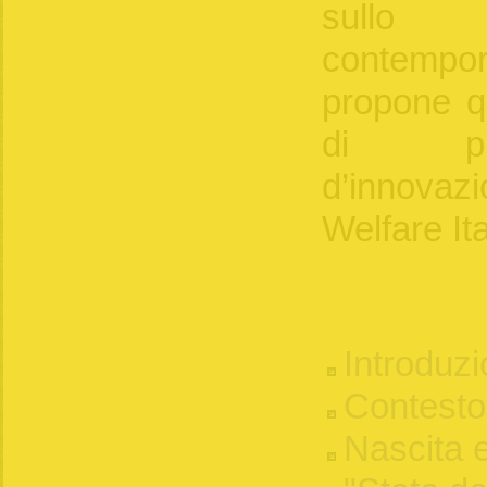
sullo 
contempo
propone qu
di pro
d’innovaz
Welfare Ita
Introduz
Contesto 
Nascita e