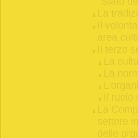
"Stato d
La tradiz
Il volont
area cult
Il terzo s
La cult
La norm
L'organ
Il ruolo
La Compo
settore in
delle org