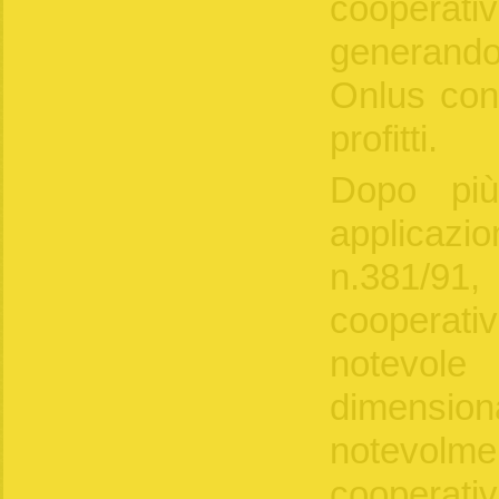
cooperat
generando
Onlus con 
profitti.
Dopo più
applicaz
n.381/91,
cooperativ
notev
dimensio
notevolme
cooperat