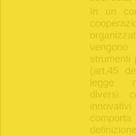
In un con
cooperazio
organizza
vengono 
strumenti 
(art.45 de
legge n
diversi co
innovati
comporta 
definizio