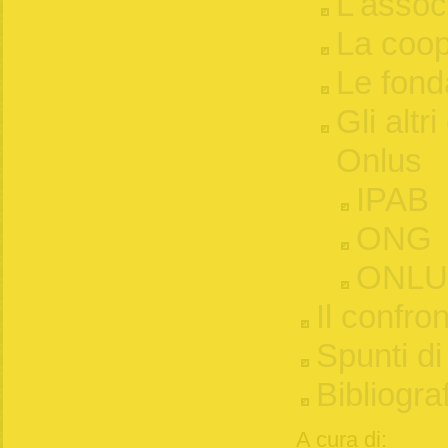
L'assoc
La coop
Le fond
Gli altri
Onlus
IPAB
ONG
ONLU
Il confro
Spunti di
Bibliogra
A cura di: