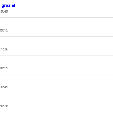
o grazie!
19:49
09:15
11:36
08:19
16:49
20:28