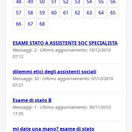
48
49
50
51
52
53
54
55
56
57
58
59
60
61
62
63
64
65
66
67
68
ESAME STATO A ASSISTENTE SOC SPECIALISTA
Messaggi: 2 · Ultimo aggiornamento:
10/12/2010
07:12
dilemmi etici degli assistenti sociali
Messaggi: 32 · Ultimo aggiornamento:
07/12/2010
07:21
Esame di stato B
Messaggi: 1 · Ultimo aggiornamento:
30/11/2010
17:35
mi date una mano? esame di stato