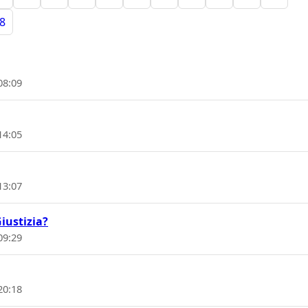
8
08:09
14:05
13:07
Giustizia?
09:29
20:18