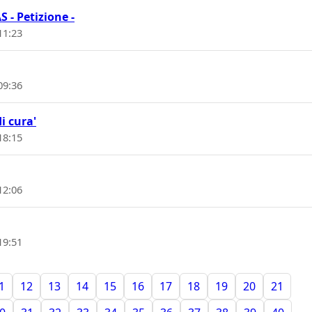
- Petizione -
11:23
09:36
di cura'
18:15
12:06
19:51
1
12
13
14
15
16
17
18
19
20
21