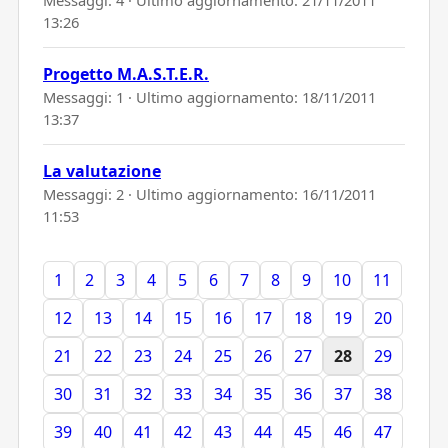
13:26
Progetto M.A.S.T.E.R.
Messaggi: 1 · Ultimo aggiornamento:
18/11/2011
13:37
La valutazione
Messaggi: 2 · Ultimo aggiornamento:
16/11/2011
11:53
1
2
3
4
5
6
7
8
9
10
11
12
13
14
15
16
17
18
19
20
21
22
23
24
25
26
27
28
29
30
31
32
33
34
35
36
37
38
39
40
41
42
43
44
45
46
47