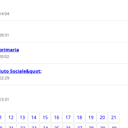
14:04
09:31
 primaria
20:02
iuto Sociale&quot;
22:29
13:31
1
12
13
14
15
16
17
18
19
20
21