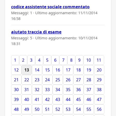
codice assistente sociale commentato
Messaggi: 1 · Ultimo aggiornamento:
11/11/2014
16:58
aiutato traccia di esame
Messaggi: 5 · Ultimo aggiornamento:
10/11/2014
18:31
1
2
3
4
5
6
7
8
9
10
11
12
13
14
15
16
17
18
19
20
21
22
23
24
25
26
27
28
29
30
31
32
33
34
35
36
37
38
39
40
41
42
43
44
45
46
47
48
49
50
51
52
53
54
55
56