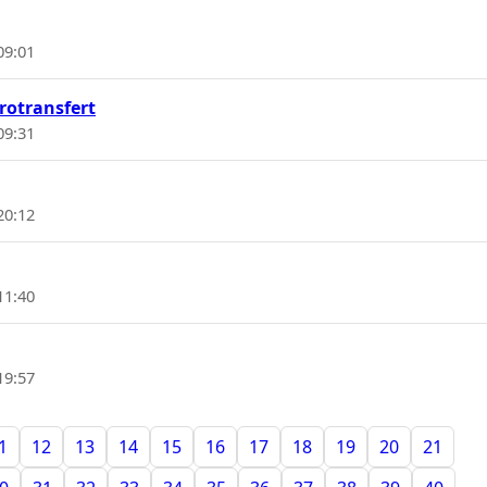
09:01
trotransfert
09:31
20:12
11:40
19:57
1
12
13
14
15
16
17
18
19
20
21