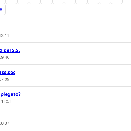
8
12:11
i dei S.S.
09:46
ass.soc
07:09
mpiegato?
 11:51
08:37