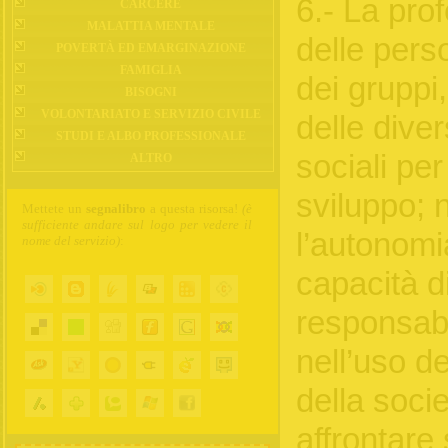
6.- La pro
CARCERE
MALATTIA MENTALE
delle perso
POVERTÀ ED EMARGINAZIONE
FAMIGLIA
dei gruppi
BISOGNI
VOLONTARIATO E SERVIZIO CIVILE
delle dive
STUDI E ALBO PROFESSIONALE
sociali per
ALTRO
sviluppo; 
Mettete un
segnalibro
a questa risorsa!
(è
sufficiente andare sul logo per vedere il
l’autonomia
nome del servizio)
:
capacità d
responsabil
nell’uso de
della soci
affrontare 