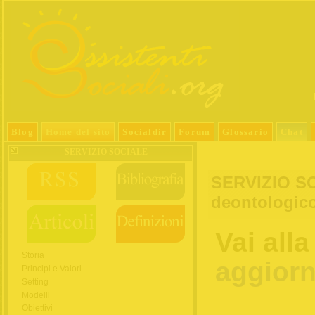
Blog
Home del sito
Socialdir
Forum
Glossario
Chat
SERVIZIO SOCIALE
SERVIZIO SO
deontologic
Vai all
Storia
aggiorn
Principi e Valori
Setting
Modelli
Obiettivi