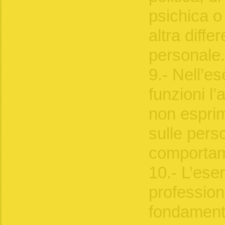
psichica o 
altra diffe
personale.
9.- Nell’es
funzioni l’
non esprim
sulle pers
comportam
10.- L’eser
profession
fondamenti 