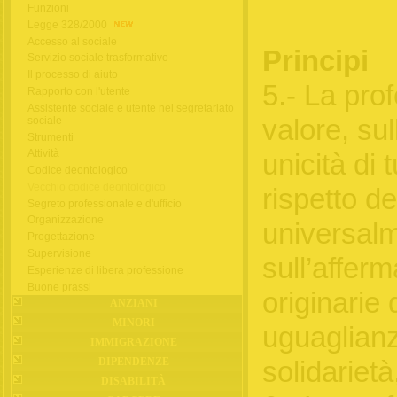
Funzioni
Legge 328/2000
Accesso al sociale
Principi
Servizio sociale trasformativo
Il processo di aiuto
5.- La pro
Rapporto con l'utente
Assistente sociale e utente nel segretariato
sociale
valore, sul
Strumenti
Attività
unicità di 
Codice deontologico
Vecchio codice deontologico
rispetto dei
Segreto professionale e d'ufficio
Organizzazione
universalm
Progettazione
Supervisione
sull’afferm
Esperienze di libera professione
Buone prassi
originarie 
ANZIANI
MINORI
uguaglianz
IMMIGRAZIONE
DIPENDENZE
solidariet
DISABILITÀ