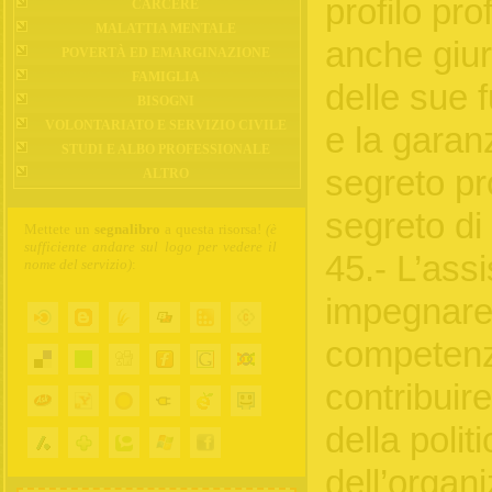
profilo pro
CARCERE
MALATTIA MENTALE
anche giur
POVERTÀ ED EMARGINAZIONE
FAMIGLIA
delle sue 
BISOGNI
VOLONTARIATO E SERVIZIO CIVILE
e la garanz
STUDI E ALBO PROFESSIONALE
segreto pr
ALTRO
segreto di 
Mettete un
segnalibro
a questa risorsa!
(è
sufficiente andare sul logo per vedere il
45.- L’ass
nome del servizio)
:
impegnare 
competenz
contribuir
della polit
dell’organ