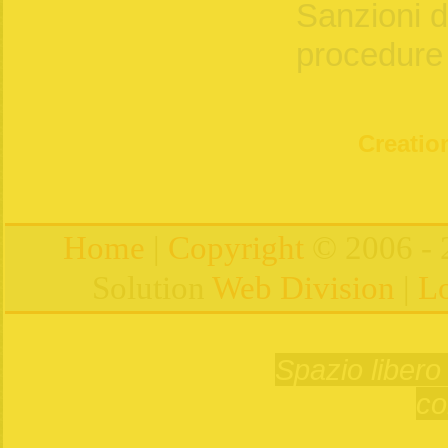
Sanzioni di
procedure
Creation
Home
|
Copyright
© 2006 - 
Solution
Web Division
|
Lo
Spazio libero 
co