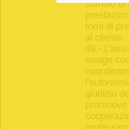
cumulo di i
prestazio
torni di pr
al cliente.
49.- L’ass
svolge com
coordiname
l’autonomi
giudizio de
promuove l
cooperazio
profession