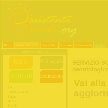
Blog
Home del sito
Socialdir
Forum
Glossario
Chat
SERVIZIO SOCIALE
SERVIZIO SO
deontologic
Vai all
Storia
aggiorn
Principi e Valori
Setting
Modelli
Obiettivi