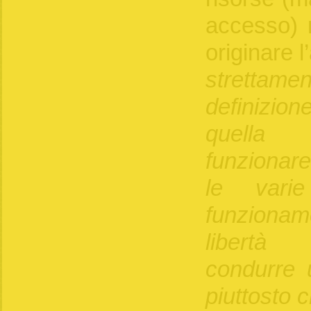
accesso) n
originare l
strettam
definizion
quella 
funzionar
le varie
funzionam
libertà 
condurre u
piuttosto c