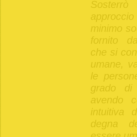
Sosterr
approcci
minimo so
fornito d
che si con
umane, va
le person
grado di
avendo c
intuitiva
degna de
essere u