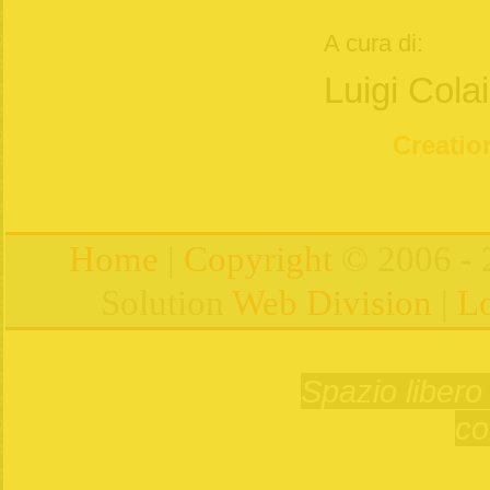
A cura di:
Luigi Cola
Creation
Home
|
Copyright
© 2006 - 
Solution
Web Division
|
Lo
Spazio libero 
co