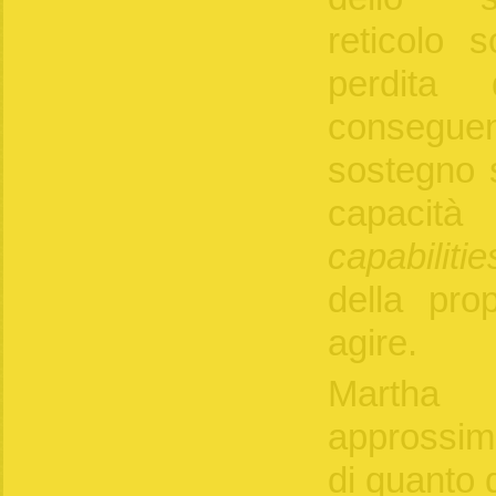
reticolo s
perdita 
consegue
sostegno s
capacit
capabilitie
della pro
agire.
Martha
approssim
di quanto d