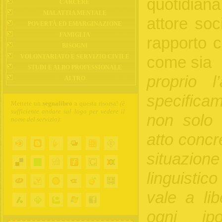
quotidiana 
CARCERE
MALATTIA MENTALE
attore soc
POVERTÀ ED EMARGINAZIONE
FAMIGLIA
rapporto c
BISOGNI
VOLONTARIATO E SERVIZIO CIVILE
come sia
STUDI E ALBO PROFESSIONALE
proprio l
ALTRO
specifica
Mettete un
segnalibro
a questa risorsa!
(è
sufficiente andare sul logo per vedere il
non solo 
nome del servizio)
:
atto concre
situazione
linguisti
vale a lib
ogni ipo