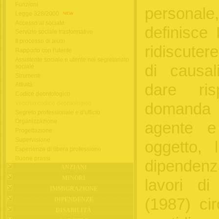
Funzioni
personale,
Legge 328/2000
Accesso al sociale
definisce
Servizio sociale trasformativo
Il processo di aiuto
ridiscuter
Rapporto con l'utente
Assistente sociale e utente nel segretariato
di causal
sociale
Strumenti
dare risp
Attività
Codice deontologico
Vecchio codice deontologico
domanda c
Segreto professionale e d'ufficio
Organizzazione
agente e
Progettazione
Supervisione
oggetto, 
Esperienze di libera professione
Buone prassi
dipendenz
ANZIANI
MINORI
lavori d
IMMIGRAZIONE
(1987) ci
DIPENDENZE
DISABILITÀ