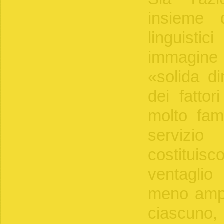
insieme d
linguisti
immagine
«solida d
dei fattor
molto famil
servizi
costituisco
ventaglio
meno ampi
ciascuno, c