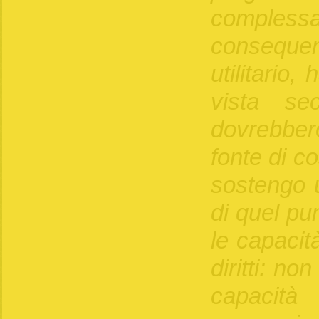
comple
consequ
utilitario, 
vista sec
dovrebber
fonte di cos
sostengo 
di quel pu
le capacità
diritti: no
capacit