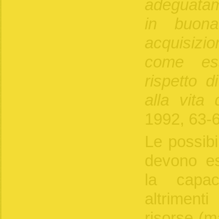
adeguatam
in buona
acquisiz
come ess
rispetto d
alla vita 
1992, 63-6
Le possibi
devono es
la capac
altrimenti
risorse (ma