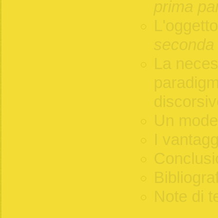
prima pa
L'oggetto
seconda 
La necess
paradigma
discorsi
Un modell
I vantagg
Conclusi
Bibliogra
Note di t