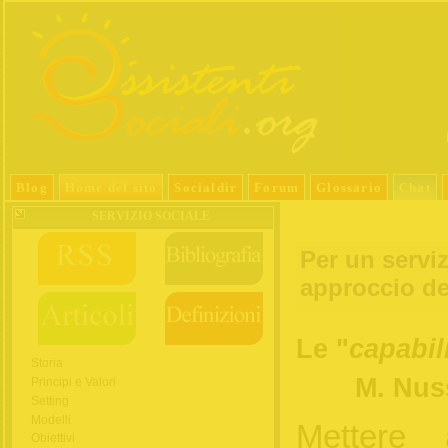
Blog
Home del sito
Socialdir
Forum
Glossario
Chat
SERVIZIO SOCIALE
Per un serviz
approccio de
Le "
capabil
Storia
M. Nu
Principi e Valori
Setting
Modelli
Mettere 
Obiettivi