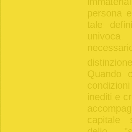
immaterial
persona e
tale defi
univoca
necessar
distinzion
Quando ci
condizioni
inediti e c
accompagn
capitale 
dello "s