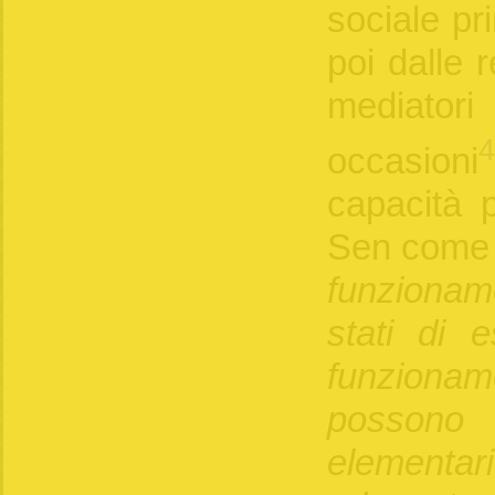
sociale pri
poi dalle 
mediator
4
occasioni
capacità p
Sen come l
funziona
stati di e
funzion
possono
element