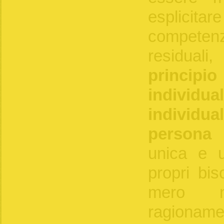
esplicitare
compete
residuali
principi
indi
individu
persona 
unica e u
propri bis
mero 
ragionamen