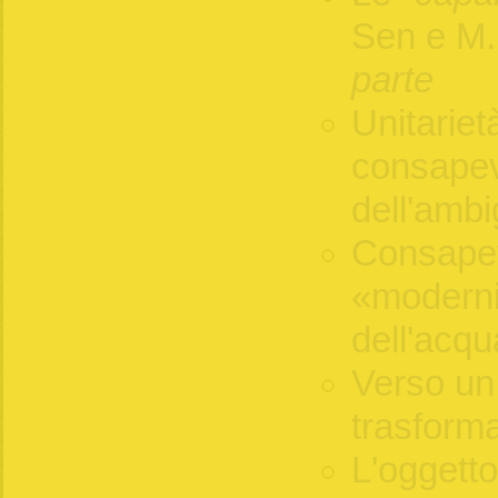
Sen e M
parte
Unitariet
consapev
dell'ambi
Consape
«modernit
dell'acqu
Verso un 
trasforma
L'oggetto