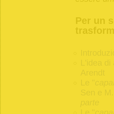
Per un s
trasform
Introduz
L'idea di
Arendt
Le "
capab
Sen e M
parte
Le "
capab