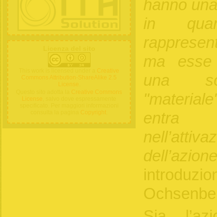
hanno una
in qua
rappresent
Licenza del sito
ma esse 
This work is licensed under a
Creative
una sol
Commons Attribution-ShareAlike 2.5
License
.
Questo sito adotta la
Creative Commons
"materiale
License
, salvo dove espressamente
specificato. Per maggiori informazioni
consulta la pagina
Copyright
.
entra i
nell’atti
dell’azion
introduzio
Ochsenbein
Sia l’az