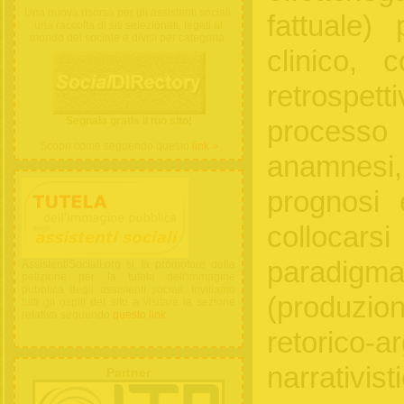
Una nuova risorsa per gli assistenti sociali:
fattuale)
una raccolta di siti selezionati, legati al
mondo del sociale e divisi per categoria.
clinico, 
retrosp
Segnala gratis il tuo sito!
processo 
Scopri come seguendo questo
link »
anamnesi,
prognosi 
collocar
paradigma 
AssistentiSociali.org si fa promotore della
petizione per la tutela dell'immagine
pubblica degli assistenti sociali. Invitiamo
(produzion
tutti gli ospiti del sito a visitare la sezione
relativa seguendo
questo link
.
retorico-a
narrativi
Partner