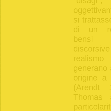
"disagi", 
oggettivam
si trattass
di un re
bensì c
discorsiv
realismo
generano a
origine a
(Arendt 
Thomas a
particola