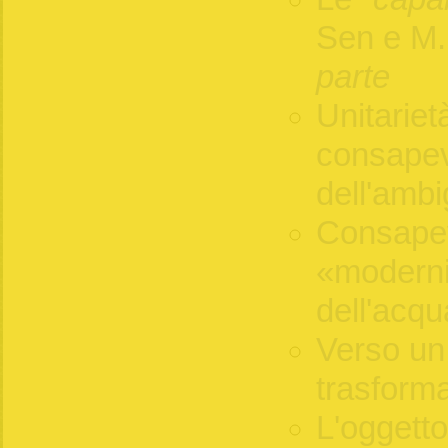
Sen e M
parte
Unitariet
consapev
dell'ambi
Consape
«modernit
dell'acqu
Verso un 
trasforma
L'oggetto