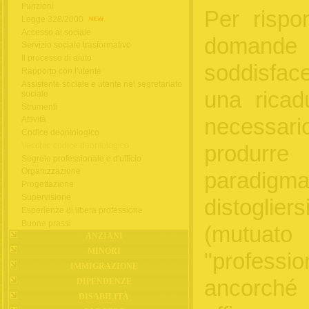
Funzioni
Per rispo
Legge 328/2000
Accesso al sociale
domande 
Servizio sociale trasformativo
Il processo di aiuto
soddisfac
Rapporto con l'utente
Assistente sociale e utente nel segretariato
una ricadu
sociale
Strumenti
necessa
Attività
Codice deontologico
Vecchio codice deontologico
produr
Segreto professionale e d'ufficio
Organizzazione
paradigma
Progettazione
Supervisione
distoglier
Esperienze di libera professione
Buone prassi
(mutuato
ANZIANI
MINORI
"profess
IMMIGRAZIONE
ancorché
DIPENDENZE
DISABILITÀ