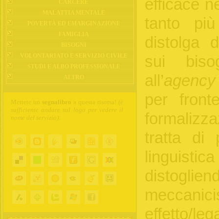
efficace ne
CARCERE
MALATTIA MENTALE
tanto pi
POVERTÀ ED EMARGINAZIONE
FAMIGLIA
distolga 
BISOGNI
VOLONTARIATO E SERVIZIO CIVILE
sui biso
STUDI E ALBO PROFESSIONALE
all’
agency
ALTRO
per front
Mettete un
segnalibro
a questa risorsa!
(è
sufficiente andare sul logo per vedere il
formalizza
nome del servizio)
:
tratta di
linguisti
distoglie
meccan
effetto/