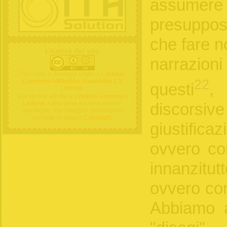
assumere
presuppo
che fare n
Licenza del sito
narrazio
This work is licensed under a
Creative
22
Commons Attribution-ShareAlike 2.5
questi
,
License
.
Questo sito adotta la
Creative Commons
License
, salvo dove espressamente
discorsiv
specificato. Per maggiori informazioni
consulta la pagina
Copyright
.
giustific
ovvero co
innanzitu
ovvero com
Abbiamo 