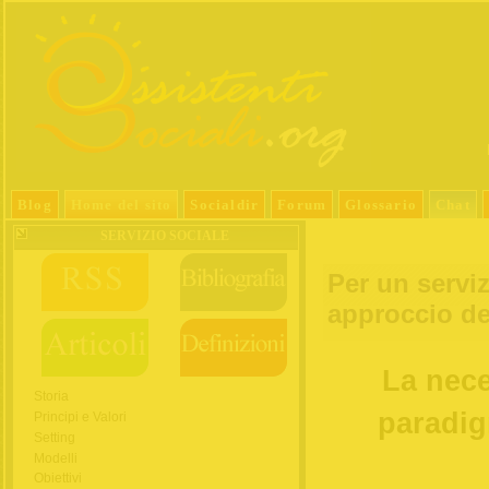
Blog
Home del sito
Socialdir
Forum
Glossario
Chat
SERVIZIO SOCIALE
Per un serviz
approccio de
La nece
Storia
paradig
Principi e Valori
Setting
Modelli
Obiettivi