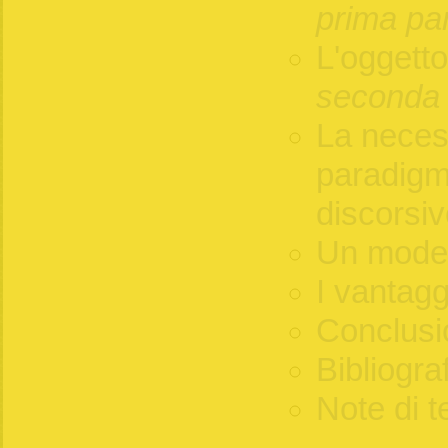
prima pa
L'oggetto
seconda 
La necess
paradigma
discorsi
Un modell
I vantagg
Conclusi
Bibliogra
Note di t