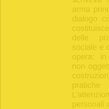
arma princ
dialogo co
costituisc
delle pr
sociale e d
opera: in
non oggett
costruzion
pratic
L’attenz
personali 