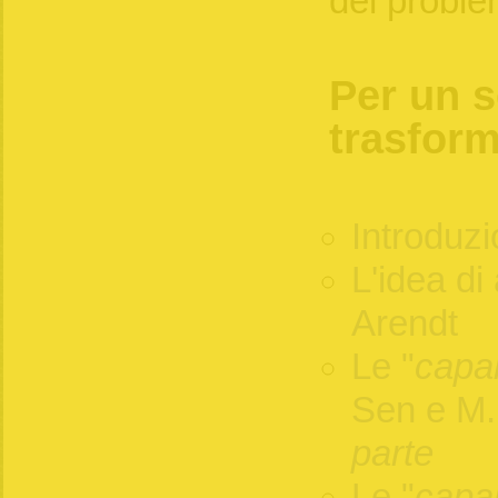
del proble
Per un s
trasform
Introduz
L'idea di
Arendt
Le "
capab
Sen e M
parte
Le "
capab