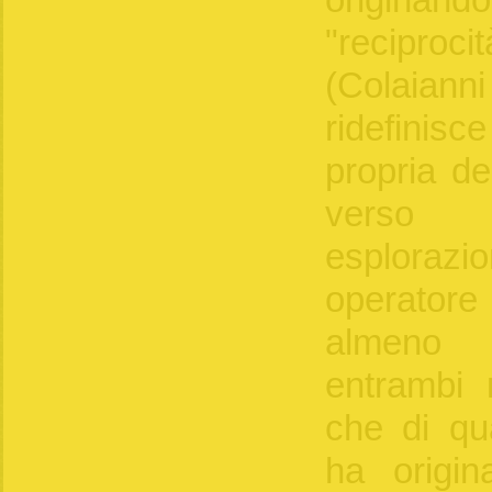
"recipr
(Colai
ridefini
propria de
verso
esplorazi
operato
almeno 
entrambi
che di qua
ha origin