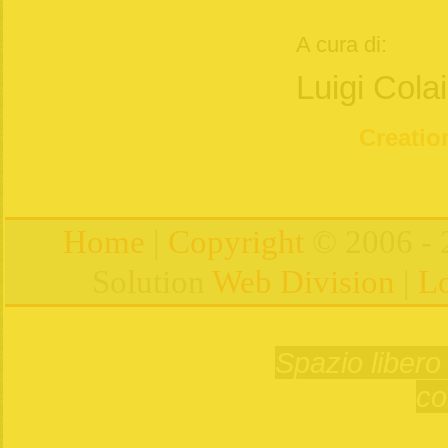
A cura di:
Luigi Cola
Creation
Home
|
Copyright
© 2006 - 
Solution
Web Division
|
Lo
Spazio libero 
co