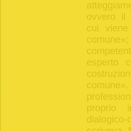
atteggia
ovvero il
cui viene
comune»; 
competente
esperto c
costruz
comune»
profession
proprio 
dialogico
scriveva M