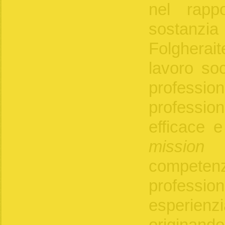
nel rapp
sostanz
Folgherai
lavoro so
profession
professi
efficace e
mission
d
compete
professi
esperienz
origina