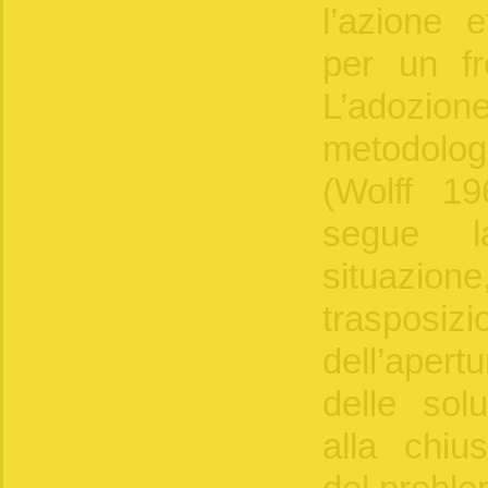
l’azione 
per un fr
L’adozi
metodolo
(Wolff 1
segue la
situazio
traspos
dell’apert
delle solu
alla chiu