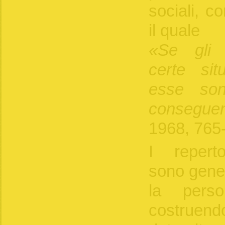
sociali, c
il quale
«Se gli 
certe sit
esse son
consegue
1968, 765
I reperto
sono gener
la pers
costruend