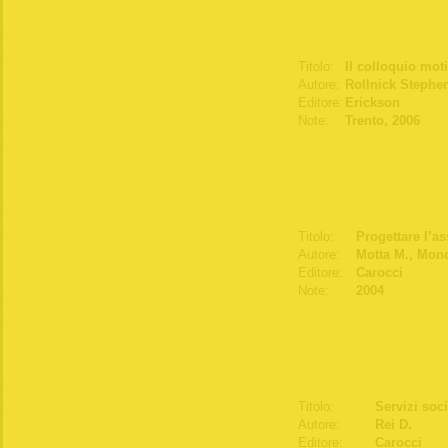
Titolo:
Il colloquio mot
Autore:
Rollnick Stephen
Editore:
Erickson
Note:
Trento, 2006
Titolo:
Progettare l’ass
Autore:
Motta M., Mond
Editore:
Carocci
Note:
2004
Titolo:
Servizi soci
Autore:
Rei D.
Editore:
Carocci