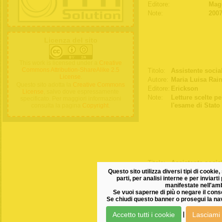
Editore:
Magg
Note:
200
Licenza del sito
This work is licensed under a
Creative
Commons Attribution-ShareAlike 2.5
Titolo:
Assistente socia
License
.
Autore:
Maria Luisa Raine
Questo sito adotta la
Creative Commons
Editore:
Erickson
License
, salvo dove espressamente
Note:
Letture scelte pe
specificato. Per maggiori informazioni
l'esame di Stato 
consulta la pagina
Copyright
.
Titolo:
Assistente socia
Questo sito utilizza diversi tipi di cookie, 
Autore:
Maria Luisa Rain
parti, per analisi interne e per inviart
Editore:
Erickson
manifestate nell'amb
Note:
Casi svolti per l
Se vuoi saperne di più o negare il cons
completo per l'e
Se chiudi questo banner o prosegui la nav
Accetto tutti i cookie
Lasciami 
|