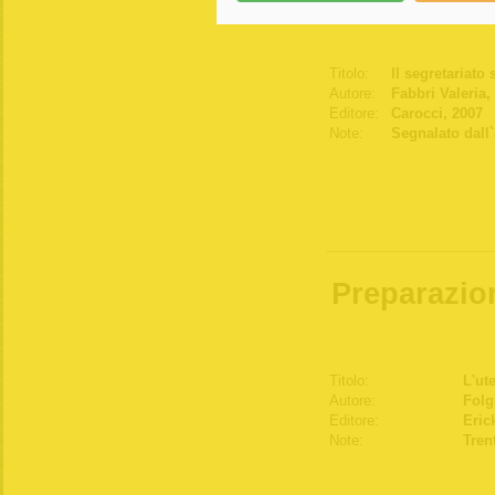
Titolo:
Il segretariato
Autore:
Fabbri Valeria,
Editore:
Carocci, 2007
Note:
Segnalato dall`
Preparazio
Titolo:
L'ut
Autore:
Folg
Editore:
Eric
Note:
Tren