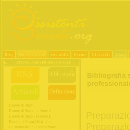
Blog
Home del sito
Socialdir
Forum
Glossario
Chat
STUDI E ALBO PROFESSIONALE
Bibliografia 
professional
Esame di Stato
Esame di Stato - sezione A
Preparazi
Esame di Stato - sezione B
Esame di Stato 2016
Preparazi
Gli strumenti della formazione