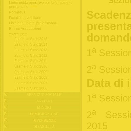
Sezio
Linee guida operative per la formazione
permanente
Scadenz
Normativa
Facoltà universitarie
presenta
Lista degli ordini professionali
Enti ed Associazioni
domand
:: Archivio ::
Esame di Stato 2015
Esame di Stato 2014
a
1
Session
Esame di Stato 2013
Esame di Stato 2012
Esame di Stato 2011
a
2
Session
Esame di Stato 2010
Esame di Stato 2009
Esame di Stato 2008
Data di 
Esame di Stato 2007
Esame di Stato 2006
a
SERVIZIO SOCIALE
1
Session
ANZIANI
MINORI
a
2
Sessi
IMMIGRAZIONE
DIPENDENZE
2015
DISABILITÀ