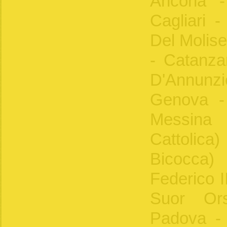
Ancona -
Cagliari 
Del Molise
- Catanzar
D'Annun
Genova - 
Messina
Cattolic
Bicocca)
Federico II
Suor Ors
Padova -