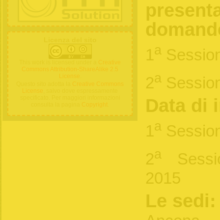
presenta
domand
Licenza del sito
a
1
Session
This work is licensed under a
Creative
Commons Attribution-ShareAlike 2.5
a
License
.
2
Session
Questo sito adotta la
Creative Commons
License
, salvo dove espressamente
specificato. Per maggiori informazioni
Data di 
consulta la pagina
Copyright
.
a
1
Session
a
2
Sessi
2015
Le sedi: