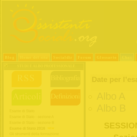
Blog
Home del sito
Socialdir
Forum
Glossario
Chat
STUDI E ALBO PROFESSIONALE
Date per l’e
Albo A
Albo B
Esame di Stato
Esame di Stato - sezione A
Esame di Stato - sezione B
SESSIO
Esame di Stato 2016
Gli strumenti della formazione