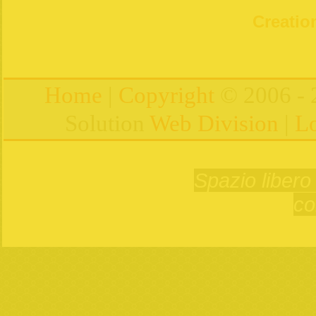
Creation
Home
|
Copyright
© 2006 - 
Solution
Web Division
|
Lo
Spazio libero 
co