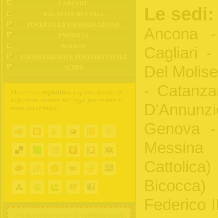
CARCERE
Le sedi:
MALATTIA MENTALE
POVERTÀ ED EMARGINAZIONE
Ancona -
FAMIGLIA
BISOGNI
Cagliari 
VOLONTARIATO E SERVIZIO CIVILE
Del Molise
ALTRO
- Catanzar
Mettete un
segnalibro
a questa risorsa!
(è
sufficiente andare sul logo per vedere il
D'Annun
nome del servizio)
:
Genova - 
Messina
Cattolic
Bicocca)
Federico II
Una nuova risorsa per gli assistenti sociali: