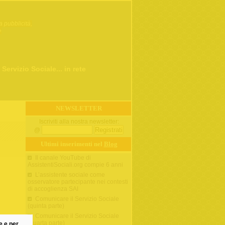
a pubblicità,
»
 Servizio Sociale... in rete
NEWSLETTER
Iscriviti alla nostra newsletter:
@
Ultimi inserimenti nel
Blog
Il canale YouTube di
AssistentiSociali.org compie 6 anni
L’assistente sociale come
osservatore partecipante nei contesti
di accoglienza SAI
Comunicare il Servizio Sociale
(quinta parte)
Comunicare il Servizio Sociale
(quarta parte)
ne e per