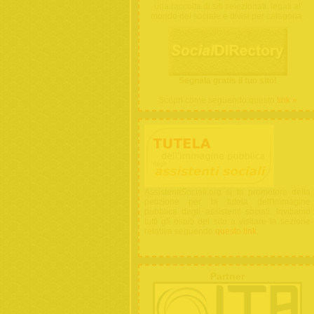
una raccolta di siti selezionati, legati al
mondo del sociale e divisi per categoria.
Segnala gratis il tuo sito!
Scopri come seguendo questo
link »
AssistentiSociali.org si fa promotore della
petizione per la tutela dell'immagine
pubblica degli assistenti sociali. Invitiamo
tutti gli ospiti del sito a visitare la sezione
relativa seguendo
questo link
.
Partner