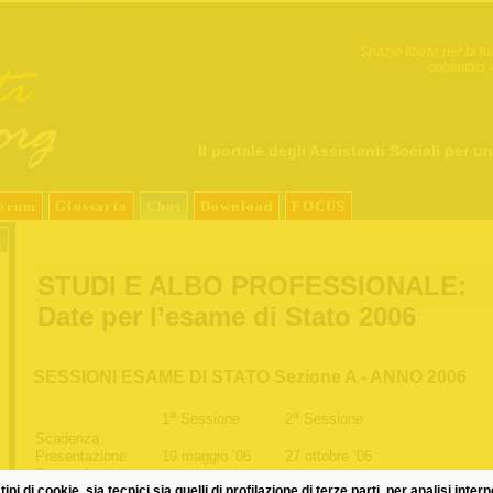
Spazio libero per la tu
contattaci 
Il portale degli Assistenti Sociali per un
orum
Glossario
Chat
Download
FOCUS
STUDI E ALBO PROFESSIONALE:
Date per l’esame di Stato 2006
SESSIONI ESAME DI STATO Sezione A - ANNO 2006
a
a
1
Sessione
2
Sessione
Scadenza
Presentazione
19 maggio ’06
27 ottobre ’06
Domande
tipi di cookie, sia tecnici sia quelli di profilazione di terze parti, per analisi inter