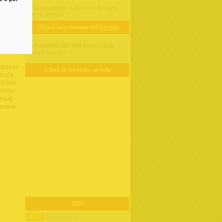
Comunicare il Servizio Sociale
(terza parte)
Ultimi inserimenti nel
Forum
Caricamento dei dati impossibile.
Visita il forum »
assino
Libri di servizio sociale
Lecce -
(Univ.
arma -
msa) -
Verona.
RSS
GENERALE