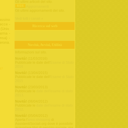
Gli ultimi articoli del sito.
Aggiornamenti
Gli ultimi aggiornamenti del sito.
Vedi tutti i canali »
assino
Lecce -
Ricerca sul web
(Univ.
arma -
msa) -
Verona.
Novità, Avvisi, Utilità
Informazioni sul sito.
Novità!
(11/03/2016)
Pubblicate le date dell'
Esame di Stato
2016
-17
Novità!
(13/04/2015)
Pubblicate le date dell'
Esame di Stato
2015
Novità!
(23/03/2013)
Pubblicate le
date dell'esame di stato
2013
.
Novità!
(06/04/2012)
Pubblicate le
date dell'esame di stato
2012
.
Novità!
(05/04/2012)
Aperta l'
area shopping
di
AssistentiSociali.org dove è possibile
acquistare libri di servizio sociale, ma