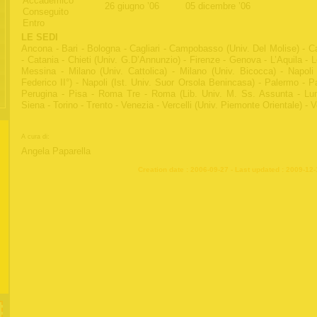
Accademico
26 giugno ’06
05 dicembre ’06
Conseguito
Entro
LE SEDI
Ancona - Bari - Bologna - Cagliari - Campobasso (Univ. Del Molise) - C
- Catania - Chieti (Univ. G.D’Annunzio) - Firenze - Genova - L’Aquila - 
Messina - Milano (Univ. Cattolica) - Milano (Univ. Bicocca) - Napoli 
Federico II°) - Napoli (Ist. Univ. Suor Orsola Benincasa) - Palermo - P
Perugina - Pisa - Roma Tre - Roma (Lib. Univ. M. Ss. Assunta - Lu
Siena - Torino - Trento - Venezia - Vercelli (Univ. Piemonte Orientale) - 
A cura di:
Angela Paparella
Creation date : 2006-09-27 - Last updated : 2009-12