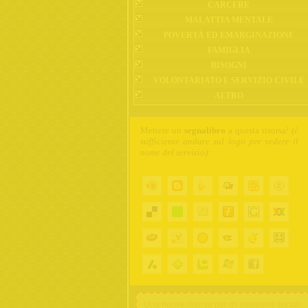
CARCERE
MALATTIA MENTALE
POVERTÀ ED EMARGINAZIONE
FAMIGLIA
BISOGNI
VOLONTARIATO E SERVIZIO CIVILE
ALTRO
Mettete un
segnalibro
a questa risorsa!
(è
sufficiente andare sul logo per vedere il
nome del servizio)
:
Una nuova risorsa per gli assistenti sociali: