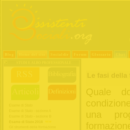
Blog
Home del sito
Socialdir
Forum
Glossario
Chat
STUDI E ALBO PROFESSIONALE
Le fasi della
Quale do
condizione
Esame di Stato
Esame di Stato - sezione A
una prog
Esame di Stato - sezione B
Esame di Stato 2016
formazion
Gli strumenti della formazione