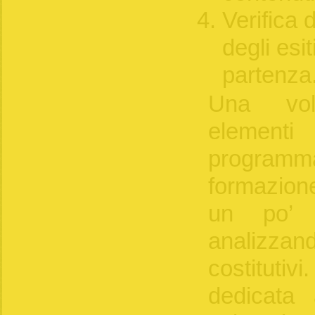
Verifica 
degli esit
partenza
Una vol
elemen
progra
formazion
un po’ p
analizza
costitut
dedicata 