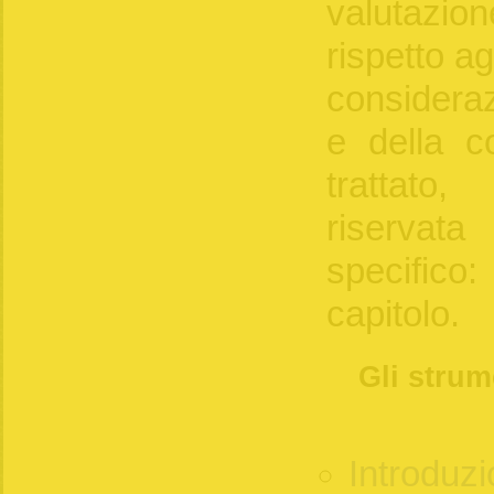
valutazione
rispetto agl
consideraz
e della c
trattato,
riservat
specifico:
capitolo.
Gli strum
Introduz