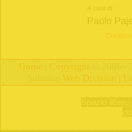
A cura di:
Paolo Paj
Creation
Home
|
Copyright
© 2006 - 
Solution
Web Division
|
Lo
Spazio libero 
co