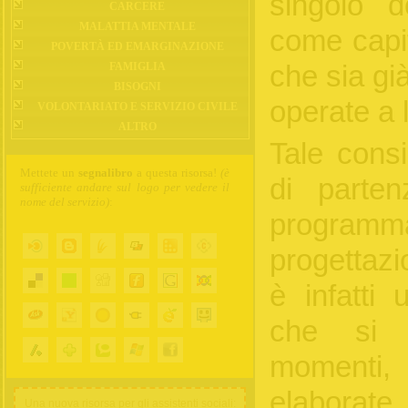
singolo 
CARCERE
MALATTIA MENTALE
come capit
POVERTÀ ED EMARGINAZIONE
che sia già
FAMIGLIA
BISOGNI
operate a l
VOLONTARIATO E SERVIZIO CIVILE
ALTRO
Tale consi
Mettete un
segnalibro
a questa risorsa!
(è
di parten
sufficiente andare sul logo per vedere il
nome del servizio)
:
progr
progettaz
è infatti 
che si 
momenti, 
elaborate
Una nuova risorsa per gli assistenti sociali: