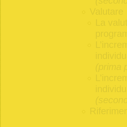
(second
Valutare
La valu
program
L’incre
individ
(prima 
L’incre
individ
(second
Riferimen