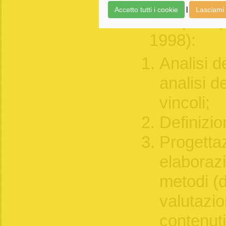
programm
Accetto tutti i cookie
Lasciami 
|
dunque qu
1998):
Analisi d
analisi de
vincoli;
Definizion
Progettaz
elaborazi
metodi (di
valutazio
contenuti