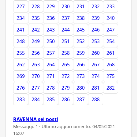
227
228
229
230
231
232
233
234
235
236
237
238
239
240
241
242
243
244
245
246
247
248
249
250
251
252
253
254
255
256
257
258
259
260
261
262
263
264
265
266
267
268
269
270
271
272
273
274
275
276
277
278
279
280
281
282
283
284
285
286
287
288
RAVENNA sei posti
Messaggi: 1 · Ultimo aggiornamento:
04/05/2021
16:07