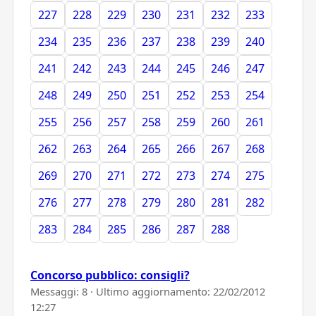
227
228
229
230
231
232
233
234
235
236
237
238
239
240
241
242
243
244
245
246
247
248
249
250
251
252
253
254
255
256
257
258
259
260
261
262
263
264
265
266
267
268
269
270
271
272
273
274
275
276
277
278
279
280
281
282
283
284
285
286
287
288
Concorso pubblico: consigli?
Messaggi: 8 · Ultimo aggiornamento:
22/02/2012
12:27