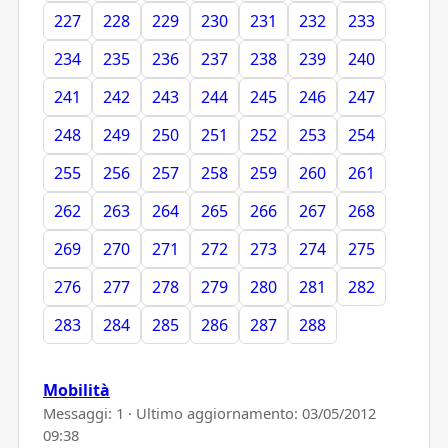
227
228
229
230
231
232
233
234
235
236
237
238
239
240
241
242
243
244
245
246
247
248
249
250
251
252
253
254
255
256
257
258
259
260
261
262
263
264
265
266
267
268
269
270
271
272
273
274
275
276
277
278
279
280
281
282
283
284
285
286
287
288
Mobilità
Messaggi: 1 · Ultimo aggiornamento:
03/05/2012
09:38