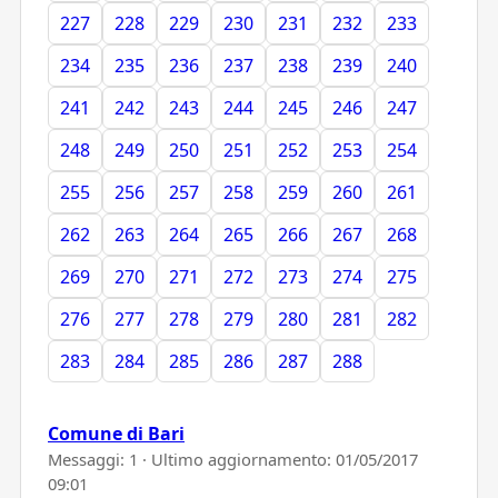
227
228
229
230
231
232
233
234
235
236
237
238
239
240
241
242
243
244
245
246
247
248
249
250
251
252
253
254
255
256
257
258
259
260
261
262
263
264
265
266
267
268
269
270
271
272
273
274
275
276
277
278
279
280
281
282
283
284
285
286
287
288
Comune di Bari
Messaggi: 1 · Ultimo aggiornamento:
01/05/2017
09:01