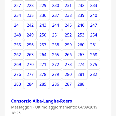
227
228
229
230
231
232
233
234
235
236
237
238
239
240
241
242
243
244
245
246
247
248
249
250
251
252
253
254
255
256
257
258
259
260
261
262
263
264
265
266
267
268
269
270
271
272
273
274
275
276
277
278
279
280
281
282
283
284
285
286
287
288
Consorzio Alba-Langhe-Roero
Messaggi: 1 · Ultimo aggiornamento:
04/09/2019
18:25