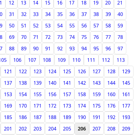
1
12
13
14
15
16
17
18
19
20
21
0
31
32
33
34
35
36
37
38
39
40
9
50
51
52
53
54
55
56
57
58
59
8
69
70
71
72
73
74
75
76
77
78
7
88
89
90
91
92
93
94
95
96
97
105
106
107
108
109
110
111
112
113
121
122
123
124
125
126
127
128
129
137
138
139
140
141
142
143
144
145
153
154
155
156
157
158
159
160
161
169
170
171
172
173
174
175
176
177
185
186
187
188
189
190
191
192
193
201
202
203
204
205
206
207
208
209