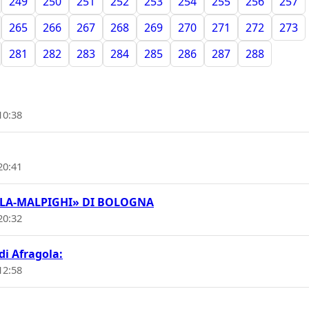
249
250
251
252
253
254
255
256
257
265
266
267
268
269
270
271
272
273
281
282
283
284
285
286
287
288
10:38
20:41
OLA-MALPIGHI» DI BOLOGNA
20:32
di Afragola:
12:58