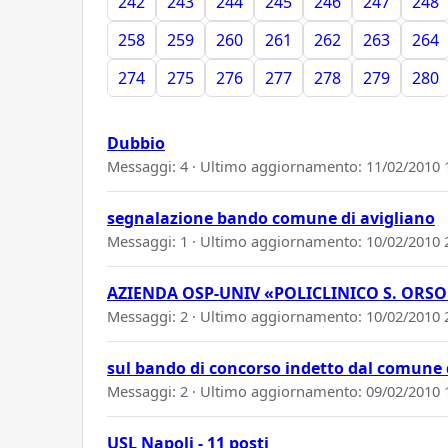
242
243
244
245
246
247
248
258
259
260
261
262
263
264
274
275
276
277
278
279
280
Dubbio
Messaggi: 4 · Ultimo aggiornamento:
11/02/2010 
segnalazione bando comune di avigliano
Messaggi: 1 · Ultimo aggiornamento:
10/02/2010 
AZIENDA OSP-UNIV «POLICLINICO S. ORS
Messaggi: 2 · Ultimo aggiornamento:
10/02/2010 
sul bando di concorso indetto dal comune 
Messaggi: 2 · Ultimo aggiornamento:
09/02/2010 
USL Napoli - 11 posti