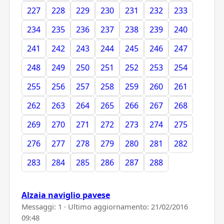
227
228
229
230
231
232
233
234
235
236
237
238
239
240
241
242
243
244
245
246
247
248
249
250
251
252
253
254
255
256
257
258
259
260
261
262
263
264
265
266
267
268
269
270
271
272
273
274
275
276
277
278
279
280
281
282
283
284
285
286
287
288
Alzaia naviglio pavese
Messaggi: 1 · Ultimo aggiornamento:
21/02/2016
09:48