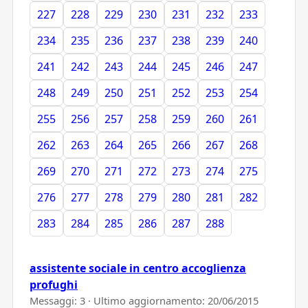
227
228
229
230
231
232
233
234
235
236
237
238
239
240
241
242
243
244
245
246
247
248
249
250
251
252
253
254
255
256
257
258
259
260
261
262
263
264
265
266
267
268
269
270
271
272
273
274
275
276
277
278
279
280
281
282
283
284
285
286
287
288
assistente sociale in centro accoglienza
profughi
Messaggi: 3 · Ultimo aggiornamento:
20/06/2015