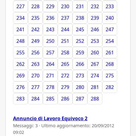
227
228
229
230
231
232
233
234
235
236
237
238
239
240
241
242
243
244
245
246
247
248
249
250
251
252
253
254
255
256
257
258
259
260
261
262
263
264
265
266
267
268
269
270
271
272
273
274
275
276
277
278
279
280
281
282
283
284
285
286
287
288
Annuncio di Lavoro Equivoco 2
Messaggi: 3 · Ultimo aggiornamento:
20/09/2012
09:02