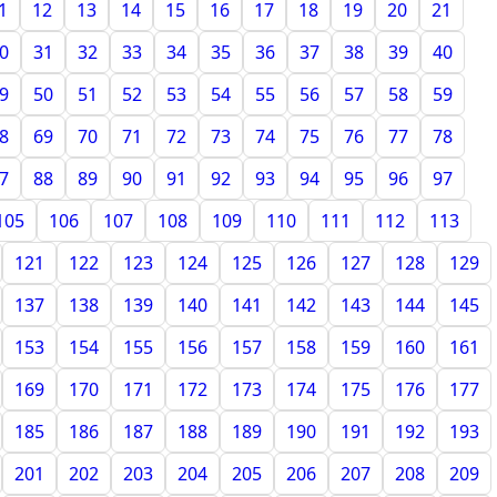
1
12
13
14
15
16
17
18
19
20
21
0
31
32
33
34
35
36
37
38
39
40
9
50
51
52
53
54
55
56
57
58
59
8
69
70
71
72
73
74
75
76
77
78
7
88
89
90
91
92
93
94
95
96
97
105
106
107
108
109
110
111
112
113
121
122
123
124
125
126
127
128
129
137
138
139
140
141
142
143
144
145
153
154
155
156
157
158
159
160
161
169
170
171
172
173
174
175
176
177
185
186
187
188
189
190
191
192
193
201
202
203
204
205
206
207
208
209