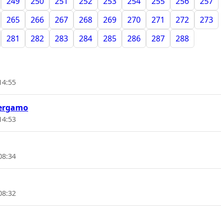
249
250
251
252
253
254
255
256
257
265
266
267
268
269
270
271
272
273
281
282
283
284
285
286
287
288
14:55
 Bergamo
14:53
08:34
08:32