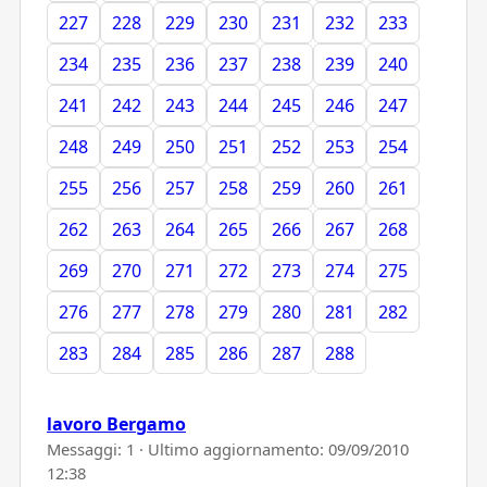
227
228
229
230
231
232
233
234
235
236
237
238
239
240
241
242
243
244
245
246
247
248
249
250
251
252
253
254
255
256
257
258
259
260
261
262
263
264
265
266
267
268
269
270
271
272
273
274
275
276
277
278
279
280
281
282
283
284
285
286
287
288
lavoro Bergamo
Messaggi: 1 · Ultimo aggiornamento:
09/09/2010
12:38