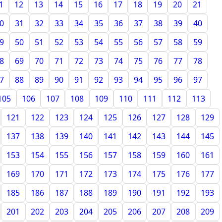
1
12
13
14
15
16
17
18
19
20
21
0
31
32
33
34
35
36
37
38
39
40
9
50
51
52
53
54
55
56
57
58
59
8
69
70
71
72
73
74
75
76
77
78
7
88
89
90
91
92
93
94
95
96
97
105
106
107
108
109
110
111
112
113
121
122
123
124
125
126
127
128
129
137
138
139
140
141
142
143
144
145
153
154
155
156
157
158
159
160
161
169
170
171
172
173
174
175
176
177
185
186
187
188
189
190
191
192
193
201
202
203
204
205
206
207
208
209