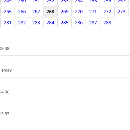
249
250
251
252
253
254
255
256
257
265
266
267
268
269
270
271
272
273
281
282
283
284
285
286
287
288
09:38
 14:49
14:30
13:57