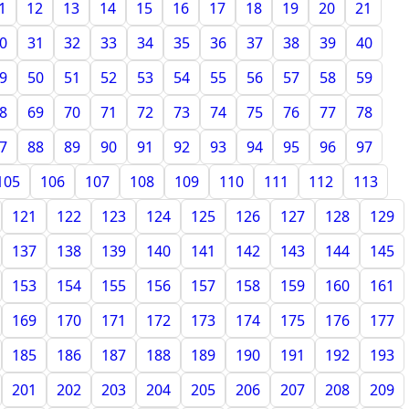
1
12
13
14
15
16
17
18
19
20
21
0
31
32
33
34
35
36
37
38
39
40
9
50
51
52
53
54
55
56
57
58
59
8
69
70
71
72
73
74
75
76
77
78
7
88
89
90
91
92
93
94
95
96
97
105
106
107
108
109
110
111
112
113
121
122
123
124
125
126
127
128
129
137
138
139
140
141
142
143
144
145
153
154
155
156
157
158
159
160
161
169
170
171
172
173
174
175
176
177
185
186
187
188
189
190
191
192
193
201
202
203
204
205
206
207
208
209