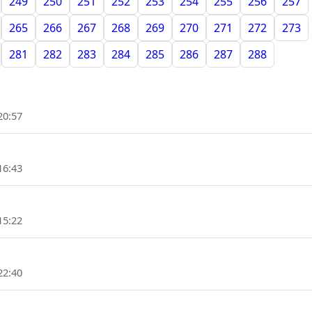
249
250
251
252
253
254
255
256
257
265
266
267
268
269
270
271
272
273
281
282
283
284
285
286
287
288
20:57
16:43
15:22
22:40