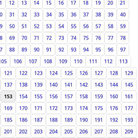
1
12
13
14
15
16
17
18
19
20
21
0
31
32
33
34
35
36
37
38
39
40
9
50
51
52
53
54
55
56
57
58
59
8
69
70
71
72
73
74
75
76
77
78
7
88
89
90
91
92
93
94
95
96
97
105
106
107
108
109
110
111
112
113
121
122
123
124
125
126
127
128
129
137
138
139
140
141
142
143
144
145
153
154
155
156
157
158
159
160
161
169
170
171
172
173
174
175
176
177
185
186
187
188
189
190
191
192
193
201
202
203
204
205
206
207
208
209