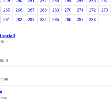
249
250
251
252
253
254
255
256
257
265
266
267
268
269
270
271
272
273
281
282
283
284
285
286
287
288
 sociali
15:11
06:14
11:48
V
15:41