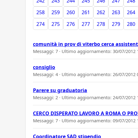
242
243
244
245
246
247
248
258
259
260
261
262
263
264
274
275
276
277
278
279
280
comunità in prov di viterbo cerca assistenti
Messaggi: 7 · Ultimo aggiornamento:
30/07/2012 
consiglio
Messaggi: 4 · Ultimo aggiornamento:
26/07/2012 
Parere su graduatoria
Messaggi: 2 · Ultimo aggiornamento:
24/07/2012 
CERCO DISPERATO LAVORO A ROMA O PRO
Messaggi: 7 · Ultimo aggiornamento:
09/07/2012 
Coordinatore SAD stipendio