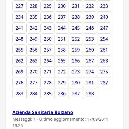
227
228
229
230
231
232
233
234
235
236
237
238
239
240
241
242
243
244
245
246
247
248
249
250
251
252
253
254
255
256
257
258
259
260
261
262
263
264
265
266
267
268
269
270
271
272
273
274
275
276
277
278
279
280
281
282
283
284
285
286
287
288
Azienda Sanitaria Bolzano
Messaggi: 1 · Ultimo aggiornamento:
17/09/2011
19:26