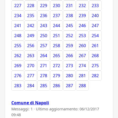
227
228
229
230
231
232
233
234
235
236
237
238
239
240
241
242
243
244
245
246
247
248
249
250
251
252
253
254
255
256
257
258
259
260
261
262
263
264
265
266
267
268
269
270
271
272
273
274
275
276
277
278
279
280
281
282
283
284
285
286
287
288
Comune di Napoli
Messaggi: 1 · Ultimo aggiornamento:
06/12/2017
09:48