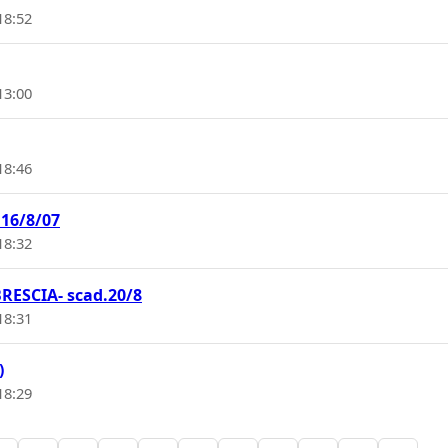
18:52
13:00
18:46
16/8/07
18:32
RESCIA- scad.20/8
18:31
)
18:29