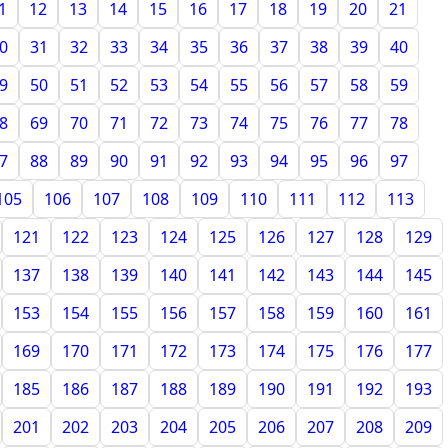
1
12
13
14
15
16
17
18
19
20
21
0
31
32
33
34
35
36
37
38
39
40
9
50
51
52
53
54
55
56
57
58
59
8
69
70
71
72
73
74
75
76
77
78
7
88
89
90
91
92
93
94
95
96
97
105
106
107
108
109
110
111
112
113
121
122
123
124
125
126
127
128
129
137
138
139
140
141
142
143
144
145
153
154
155
156
157
158
159
160
161
169
170
171
172
173
174
175
176
177
185
186
187
188
189
190
191
192
193
201
202
203
204
205
206
207
208
209