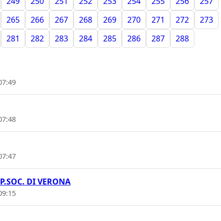
249
250
251
252
253
254
255
256
257
265
266
267
268
269
270
271
272
273
281
282
283
284
285
286
287
288
07:49
07:48
07:47
P.SOC. DI VERONA
09:15