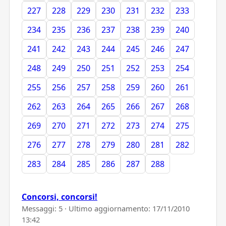
227
228
229
230
231
232
233
234
235
236
237
238
239
240
241
242
243
244
245
246
247
248
249
250
251
252
253
254
255
256
257
258
259
260
261
262
263
264
265
266
267
268
269
270
271
272
273
274
275
276
277
278
279
280
281
282
283
284
285
286
287
288
Concorsi, concorsi!
Messaggi: 5 · Ultimo aggiornamento:
17/11/2010
13:42