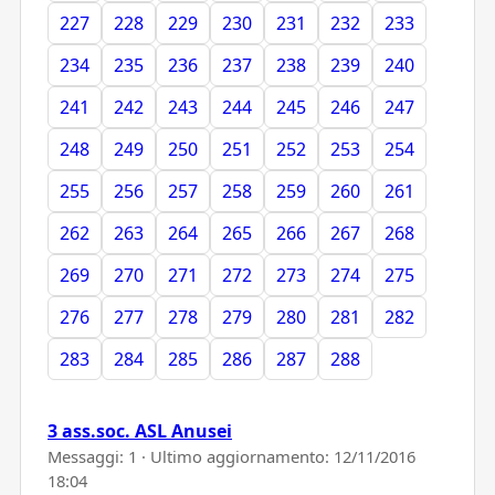
227
228
229
230
231
232
233
234
235
236
237
238
239
240
241
242
243
244
245
246
247
248
249
250
251
252
253
254
255
256
257
258
259
260
261
262
263
264
265
266
267
268
269
270
271
272
273
274
275
276
277
278
279
280
281
282
283
284
285
286
287
288
3 ass.soc. ASL Anusei
Messaggi: 1 · Ultimo aggiornamento:
12/11/2016
18:04