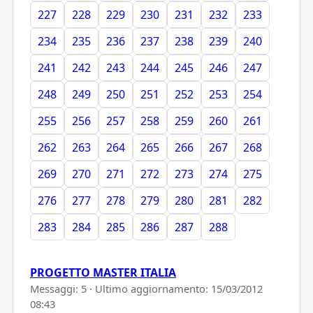
227
228
229
230
231
232
233
234
235
236
237
238
239
240
241
242
243
244
245
246
247
248
249
250
251
252
253
254
255
256
257
258
259
260
261
262
263
264
265
266
267
268
269
270
271
272
273
274
275
276
277
278
279
280
281
282
283
284
285
286
287
288
PROGETTO MASTER ITALIA
Messaggi: 5 · Ultimo aggiornamento:
15/03/2012
08:43