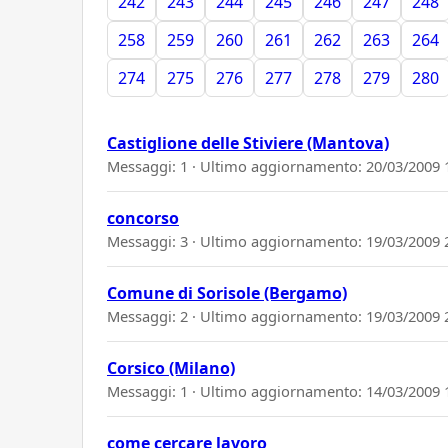
242
243
244
245
246
247
248
258
259
260
261
262
263
264
274
275
276
277
278
279
280
Castiglione delle Stiviere (Mantova)
Messaggi: 1 · Ultimo aggiornamento:
20/03/2009 
concorso
Messaggi: 3 · Ultimo aggiornamento:
19/03/2009 
Comune di Sorisole (Bergamo)
Messaggi: 2 · Ultimo aggiornamento:
19/03/2009 
Corsico (Milano)
Messaggi: 1 · Ultimo aggiornamento:
14/03/2009 
come cercare lavoro