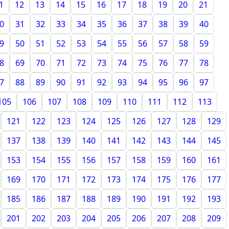
1
12
13
14
15
16
17
18
19
20
21
0
31
32
33
34
35
36
37
38
39
40
9
50
51
52
53
54
55
56
57
58
59
8
69
70
71
72
73
74
75
76
77
78
7
88
89
90
91
92
93
94
95
96
97
105
106
107
108
109
110
111
112
113
121
122
123
124
125
126
127
128
129
137
138
139
140
141
142
143
144
145
153
154
155
156
157
158
159
160
161
169
170
171
172
173
174
175
176
177
185
186
187
188
189
190
191
192
193
201
202
203
204
205
206
207
208
209