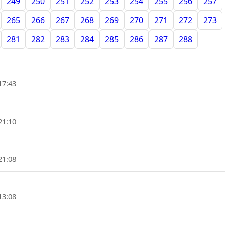
249
250
251
252
253
254
255
256
257
265
266
267
268
269
270
271
272
273
281
282
283
284
285
286
287
288
17:43
21:10
21:08
13:08