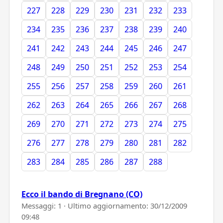
227
228
229
230
231
232
233
234
235
236
237
238
239
240
241
242
243
244
245
246
247
248
249
250
251
252
253
254
255
256
257
258
259
260
261
262
263
264
265
266
267
268
269
270
271
272
273
274
275
276
277
278
279
280
281
282
283
284
285
286
287
288
Ecco il bando di Bregnano (CO)
Messaggi: 1 · Ultimo aggiornamento:
30/12/2009
09:48