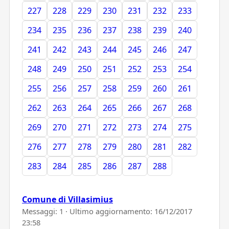
227
228
229
230
231
232
233
234
235
236
237
238
239
240
241
242
243
244
245
246
247
248
249
250
251
252
253
254
255
256
257
258
259
260
261
262
263
264
265
266
267
268
269
270
271
272
273
274
275
276
277
278
279
280
281
282
283
284
285
286
287
288
Comune di Villasimius
Messaggi: 1 · Ultimo aggiornamento:
16/12/2017
23:58