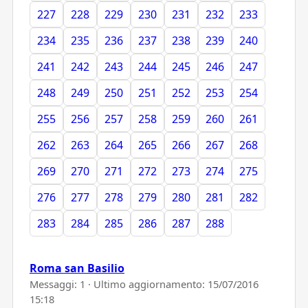
227
228
229
230
231
232
233
234
235
236
237
238
239
240
241
242
243
244
245
246
247
248
249
250
251
252
253
254
255
256
257
258
259
260
261
262
263
264
265
266
267
268
269
270
271
272
273
274
275
276
277
278
279
280
281
282
283
284
285
286
287
288
Roma san Basilio
Messaggi: 1 · Ultimo aggiornamento:
15/07/2016
15:18